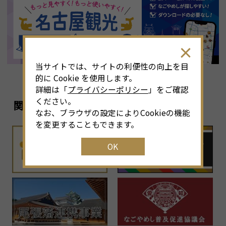
8
月
<<
2026年
>>
土
日
月
火
水
木
金
土
4
26
27
28
29
30
31
1
3
当サイトでは、サイトの利便性の向上を目
11
2
3
4
5
6
7
8
6
的に Cookie を使用します。
詳細は「
プライバシーポリシー
」をご確認
18
9
10
11
12
13
14
15
1
ください。
関連リンク
なお、ブラウザの設定によりCookieの機能
25
16
17
18
19
20
21
22
2
を変更することもできます。
OK
1
23
24
25
26
27
28
29
2
30
31
1
2
3
4
5