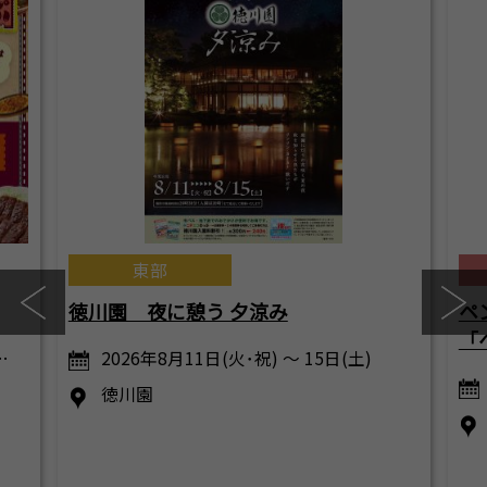
東部
徳川園 夜に憩う 夕涼み
ペ
「ペ
…
2026年8月11日(火･祝) ～ 15日(土)
徳川園