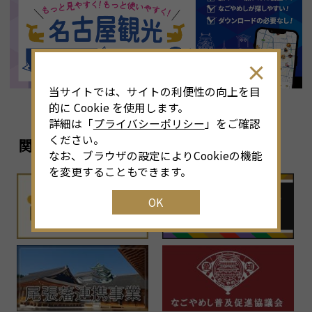
8
月
<<
2026年
>>
土
日
月
火
水
木
金
土
4
26
27
28
29
30
31
1
3
当サイトでは、サイトの利便性の向上を目
11
2
3
4
5
6
7
8
6
的に Cookie を使用します。
詳細は「
プライバシーポリシー
」をご確認
18
9
10
11
12
13
14
15
1
ください。
関連リンク
なお、ブラウザの設定によりCookieの機能
25
16
17
18
19
20
21
22
2
を変更することもできます。
OK
1
23
24
25
26
27
28
29
2
30
31
1
2
3
4
5