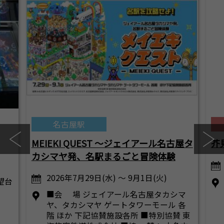
名古屋駅
MEIEKI QUEST ～ジェイアール名古屋タ
芥
カシマヤ発、名駅まるごと冒険体験
2026年7月29日(水) ～ 9月1日(火)
展望台
■会 場 ジェイアール名古屋タカシマ
ヤ、タカシマヤ ゲートタワーモール 各
階 ほか 下記協賛施設各所 ■特別協賛 東