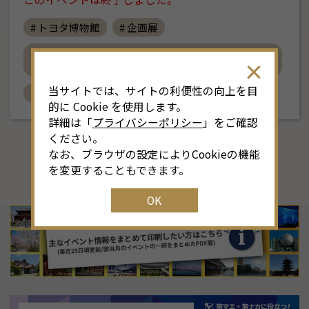
8
月
<<
2026年
>>
# トヨタ博物館
# 企画展
土
日
月
火
水
木
金
土
# 熱狂を生む技術者たち－'80-'90年代 日本のクルマ
とオートバイ－
4
26
27
28
29
30
31
1
3
当サイトでは、サイトの利便性の向上を目
# おすすめ
# クルマ
# オートバイ
11
2
3
4
5
6
7
8
6
的に Cookie を使用します。
詳細は「
プライバシーポリシー
」をご確認
18
9
10
11
12
13
14
15
1
ください。
なお、ブラウザの設定によりCookieの機能
25
16
17
18
19
20
21
22
2
を変更することもできます。
OK
1
23
24
25
26
27
28
29
2
30
31
1
2
3
4
5