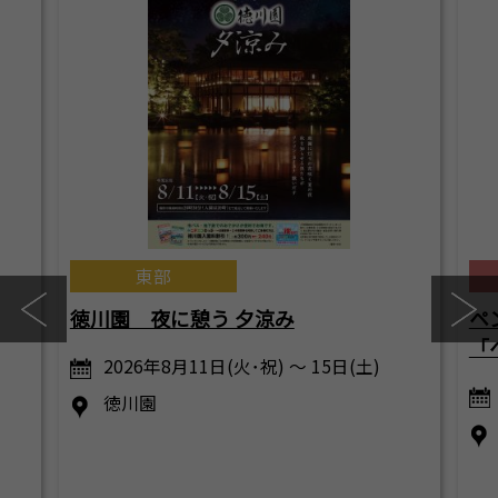
東部
徳川園 夜に憩う 夕涼み
ペ
「ペ
2026年8月11日(火･祝) ～ 15日(土)
徳川園