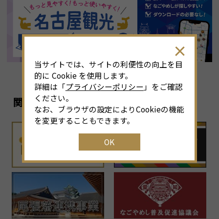
8
月
<<
2026年
>>
土
日
月
火
水
木
金
土
4
26
27
28
29
30
31
1
3
当サイトでは、サイトの利便性の向上を目
11
2
3
4
5
6
7
8
6
的に Cookie を使用します。
詳細は「
プライバシーポリシー
」をご確認
18
9
10
11
12
13
14
15
1
ください。
関連リンク
なお、ブラウザの設定によりCookieの機能
25
16
17
18
19
20
21
22
2
を変更することもできます。
OK
1
23
24
25
26
27
28
29
2
30
31
1
2
3
4
5