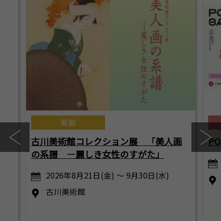
東部
古川美術館コレクション展 「美人画
PO
の系譜 ―麗しき女性のすがた」
2026年8月21日(金) ～ 9月30日(水)
古川美術館