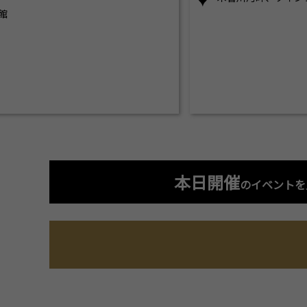
館
本日開催
のイベントを