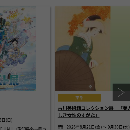
東部
古川美術館コレクション展 「美
しき女性のすがた」
6日(日)
2026年8月21日(金) ～ 9月30日(水)
RCO HALL（愛知県名古屋市