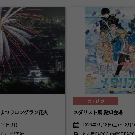
栄・伏見
まつりロングラン花火
メダリスト展 愛知会場
 10日(月)
2026年7月18日(土) ～ 8月1
ブリッジ下流
名古屋PARCO 南館9F PA