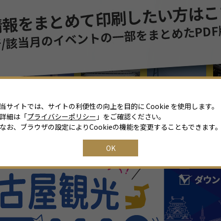
8
月
2026年
日
月
火
水
木
金
土
26
27
28
29
30
31
1
2
3
4
5
6
7
8
当サイトでは、サイトの利便性の向上を目的に Cookie を使用します。
詳細は「
プライバシーポリシー
」をご確認ください。
9
10
11
12
13
14
15
なお、ブラウザの設定によりCookieの機能を変更することもできます
16
17
18
19
20
21
22
OK
23
24
25
26
27
28
29
30
31
1
2
3
4
5