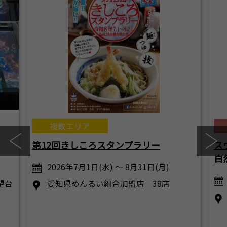
複数エリア
第12回きしころスタンプラリー
ス
自
2026年7月1日(水) ～ 8月31日(月)
展望台
愛知県めんるい組合加盟店 38店