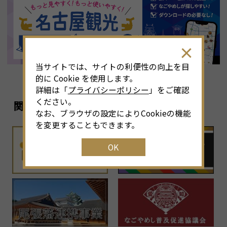
8
月
<<
2026年
>>
土
日
月
火
水
木
金
土
4
26
27
28
29
30
31
1
3
当サイトでは、サイトの利便性の向上を目
11
2
3
4
5
6
7
8
6
的に Cookie を使用します。
詳細は「
プライバシーポリシー
」をご確認
18
9
10
11
12
13
14
15
1
ください。
関連リンク
なお、ブラウザの設定によりCookieの機能
25
16
17
18
19
20
21
22
2
を変更することもできます。
OK
1
23
24
25
26
27
28
29
2
30
31
1
2
3
4
5