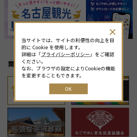
8
月
<<
2026年
>>
土
日
月
火
水
木
金
土
4
26
27
28
29
30
31
1
3
当サイトでは、サイトの利便性の向上を目
11
2
3
4
5
6
7
8
6
的に Cookie を使用します。
詳細は「
プライバシーポリシー
」をご確認
18
9
10
11
12
13
14
15
1
ください。
関連リンク
なお、ブラウザの設定によりCookieの機能
25
16
17
18
19
20
21
22
2
を変更することもできます。
OK
1
23
24
25
26
27
28
29
2
30
31
1
2
3
4
5