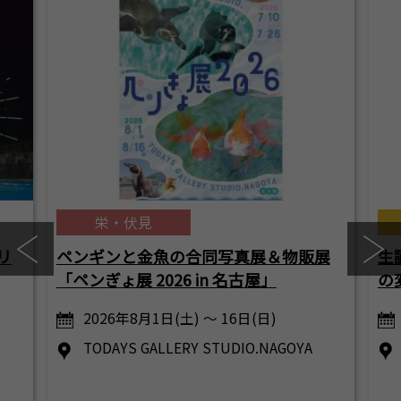
栄・伏見
リ
ペンギンと金魚の合同写真展＆物販展
生
「ペンぎょ展 2026 in 名古屋」
の
2026年8月1日(土) ～ 16日(日)
TODAYS GALLERY STUDIO.NAGOYA