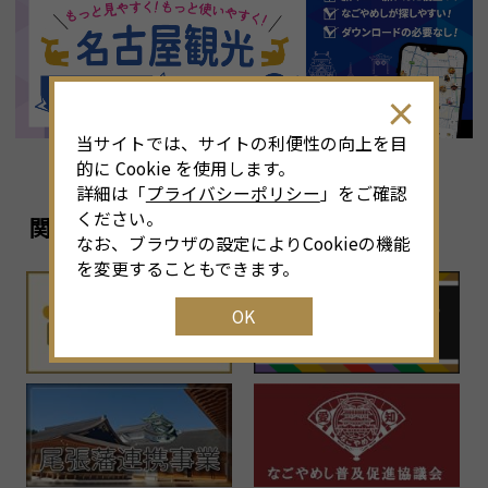
8
月
<<
2026年
>>
土
日
月
火
水
木
金
土
4
26
27
28
29
30
31
1
3
当サイトでは、サイトの利便性の向上を目
11
2
3
4
5
6
7
8
6
的に Cookie を使用します。
詳細は「
プライバシーポリシー
」をご確認
18
9
10
11
12
13
14
15
1
ください。
関連リンク
なお、ブラウザの設定によりCookieの機能
25
16
17
18
19
20
21
22
2
を変更することもできます。
OK
1
23
24
25
26
27
28
29
2
30
31
1
2
3
4
5