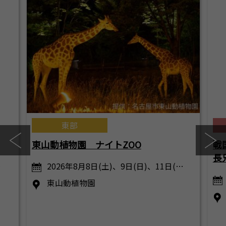
東部
東山動植物園 ナイトZOO
戦
長
…
2026年8月8日(土)、9日(日)、11日(…
東山動植物園