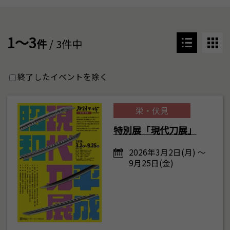
1～3
件
/ 3件中
終了したイベントを除く
栄・伏見
特別展「現代刀展」
2026年3月2日(月) ～
9月25日(金)