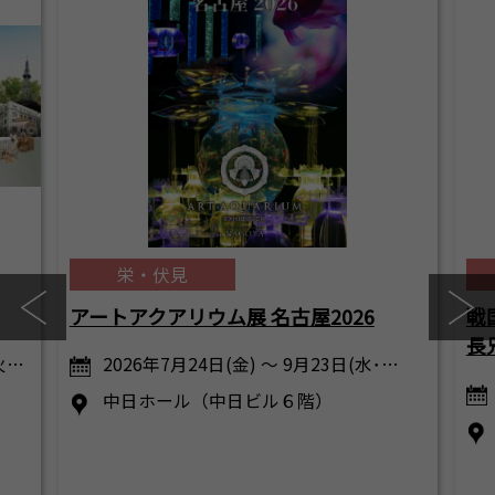
栄・伏見
アートアクアリウム展 名古屋2026
戦
長
火…
2026年7月24日(金) ～ 9月23日(水･…
中日ホール（中日ビル６階）