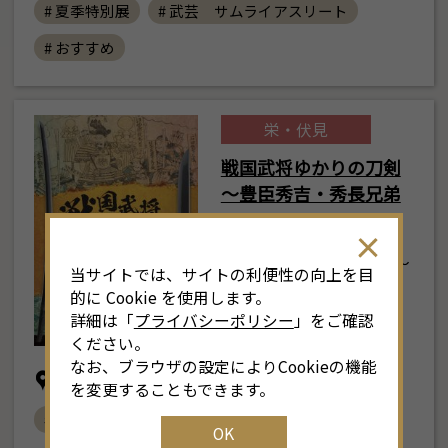
# 夏季特別展
# 武芸 サムライアスリート
# おすすめ
栄・伏見
8
月
<<
2026年
>>
戦国武将ゆかりの刀剣
～豊臣秀吉・秀長兄弟
土
日
月
火
水
木
金
土
～
4
26
27
28
29
30
31
1
3
2026年7月11日(土) ～
当サイトでは、サイトの利便性の向上を目
9月27日(日)
11
2
3
4
5
6
7
8
6
的に Cookie を使用します。
詳細は「
プライバシーポリシー
」をご確認
18
9
10
11
12
13
14
15
1
ください。
なお、ブラウザの設定によりCookieの機能
名古屋刀剣博物館「名古屋刀剣ワールド」
25
16
17
18
19
20
21
22
2
を変更することもできます。
# おすすめ
OK
1
23
24
25
26
27
28
29
2