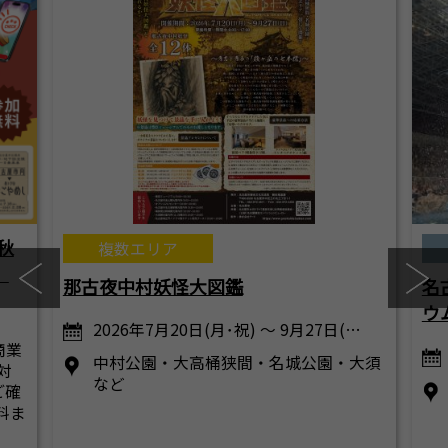
秋
複数エリア
）
那古夜中村妖怪大図鑑
名
ウ
2026年7月20日(月･祝) ～ 9月27日(…
商業
中村公園・大高桶狭間・名城公園・大須
対
など
ご確
料ま