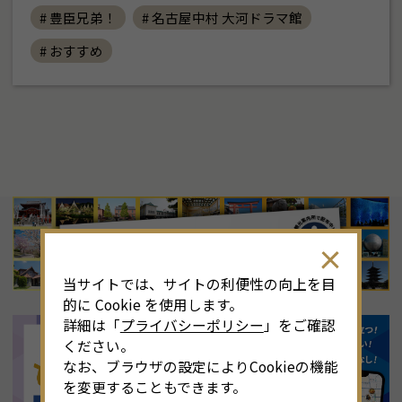
# 豊臣兄弟！
# 名古屋中村 大河ドラマ館
# おすすめ
8
月
<<
2026年
>>
土
日
月
火
水
木
金
土
4
26
27
28
29
30
31
1
3
当サイトでは、サイトの利便性の向上を目
11
2
3
4
5
6
7
8
6
的に Cookie を使用します。
詳細は「
プライバシーポリシー
」をご確認
18
9
10
11
12
13
14
15
1
ください。
なお、ブラウザの設定によりCookieの機能
25
16
17
18
19
20
21
22
2
を変更することもできます。