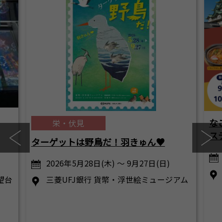
な
栄・伏見
ス
ターゲットは野鳥だ！羽きゅん♥
2026年5月28日(木) ～ 9月27日(日)
展望台
三菱UFJ銀行 貨幣・浮世絵ミュージアム