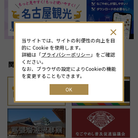
8
月
<<
2026年
>>
土
日
月
火
水
木
金
土
4
26
27
28
29
30
31
1
3
当サイトでは、サイトの利便性の向上を目
11
2
3
4
5
6
7
8
6
的に Cookie を使用します。
詳細は「
プライバシーポリシー
」をご確認
18
9
10
11
12
13
14
15
1
ください。
関連リンク
なお、ブラウザの設定によりCookieの機能
25
16
17
18
19
20
21
22
2
を変更することもできます。
OK
1
23
24
25
26
27
28
29
2
30
31
1
2
3
4
5