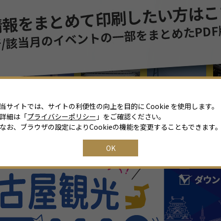
8
月
2026年
日
月
火
水
木
金
土
26
27
28
29
30
31
1
2
3
4
5
6
7
8
当サイトでは、サイトの利便性の向上を目的に Cookie を使用します。
詳細は「
プライバシーポリシー
」をご確認ください。
9
10
11
12
13
14
15
なお、ブラウザの設定によりCookieの機能を変更することもできます
16
17
18
19
20
21
22
OK
23
24
25
26
27
28
29
30
31
1
2
3
4
5