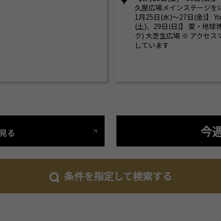
久屋広場メインステージをは
1月25日(水)～27日(金)】 Y
(土)、29日(日)】 愛・地
ク) 大芝生広場 ※ アクセ
しています
今
見る
条件を指定して検索する