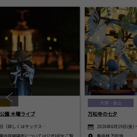
大須・金山
公園 木曜ライブ
万松寺の七夕
日（詳しくはサックス…
2026年6月19日(金) 
園内詳細場所については公式HPをご覧
亀岳林 万松寺