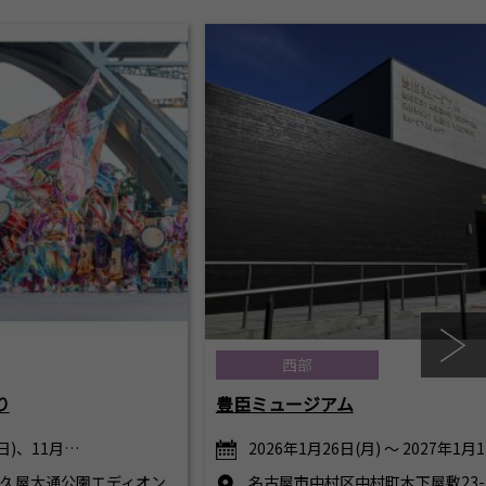
西部
り
豊臣ミュージアム
(日)、11月…
2026年1月26日(月) ～ 2027年1月
)】 久屋大通公園エディオン
名古屋市中村区中村町木下屋敷23