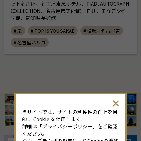
ッド名古屋、名古屋東急ホテル、TIAD, AUTOGRAPH
COLLECTION、名古屋市美術館、ＦＵＪＩなごや科
学館、愛知県美術館
# 栄
# POP IS YOU SAKAE
# 松坂屋名古屋店
# 名古屋パルコ
8
月
<<
2026年
>>
土
日
月
火
水
木
金
土
4
26
27
28
29
30
31
1
3
当サイトでは、サイトの利便性の向上を目
11
2
3
4
5
6
7
8
6
的に Cookie を使用します。
詳細は「
プライバシーポリシー
」をご確認
18
9
10
11
12
13
14
15
1
ください。
なお、ブラウザの設定によりCookieの機能