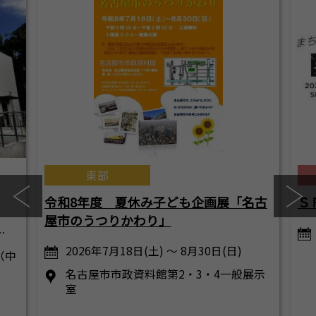
東部
令和8年度 夏休み子ども企画展「名古
Ｓ
屋市のうつりかわり」
…
2026年7月18日(土) ～ 8月30日(日)
（中
名古屋市市政資料館第2・3・4一般展示
室