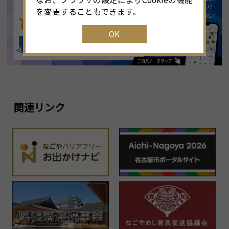
25
16
17
18
19
20
21
22
2
を変更することもできます。
OK
1
23
24
25
26
27
28
29
2
30
31
1
2
3
4
5
関連リンク