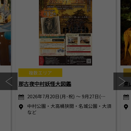
複数エリア
那古夜中村妖怪大図鑑
東
2026年7月20日(月･祝) ～ 9月27日(…
中村公園・大高桶狭間・名城公園・大須
など