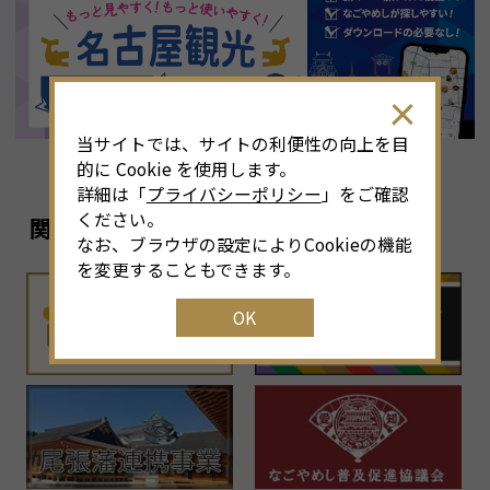
8
月
<<
2026年
>>
土
日
月
火
水
木
金
土
4
26
27
28
29
30
31
1
3
当サイトでは、サイトの利便性の向上を目
11
2
3
4
5
6
7
8
6
的に Cookie を使用します。
詳細は「
プライバシーポリシー
」をご確認
18
9
10
11
12
13
14
15
1
ください。
関連リンク
なお、ブラウザの設定によりCookieの機能
25
16
17
18
19
20
21
22
2
を変更することもできます。
OK
1
23
24
25
26
27
28
29
2
30
31
1
2
3
4
5