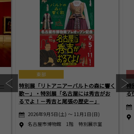
東部
―
特別展「リトアニアーバルトの森に響く
特
歌－」・特別展「名古屋には秀吉がお
る
るでよ！－秀吉と尾張の歴史－」
2026年9月5日(土) ～ 11月1日(日)
名古屋市博物館 1階 特別展示室