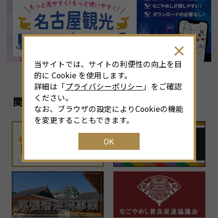
8
月
<<
2026年
>>
土
日
月
火
水
木
金
土
4
26
27
28
29
30
31
1
3
当サイトでは、サイトの利便性の向上を目
11
2
3
4
5
6
7
8
6
的に Cookie を使用します。
詳細は「
プライバシーポリシー
」をご確認
18
9
10
11
12
13
14
15
1
ください。
関連リンク
なお、ブラウザの設定によりCookieの機能
25
16
17
18
19
20
21
22
2
を変更することもできます。
OK
1
23
24
25
26
27
28
29
2
30
31
1
2
3
4
5