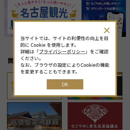
8
月
<<
2026年
>>
土
日
月
火
水
木
金
土
4
26
27
28
29
30
31
1
3
当サイトでは、サイトの利便性の向上を目
11
2
3
4
5
6
7
8
6
的に Cookie を使用します。
詳細は「
プライバシーポリシー
」をご確認
18
9
10
11
12
13
14
15
1
ください。
関連リンク
なお、ブラウザの設定によりCookieの機能
25
16
17
18
19
20
21
22
2
を変更することもできます。
OK
1
23
24
25
26
27
28
29
2
30
31
1
2
3
4
5