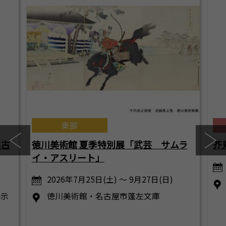
東部
名古
徳川美術館 夏季特別展「武芸 サムラ
芥
イ・アスリート」
2026年7月25日(土) ～ 9月27日(日)
展示
徳川美術館・名古屋市蓬左文庫