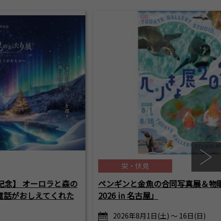
栄・伏見
記念】 オーロラと森の
ペンギンと金魚の合同写真展＆物
童話がおしえてくれた
2026 in 名古屋」
2026年8月1日(土) ～ 16日(日)