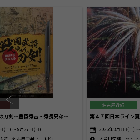
名古屋近郊
の刀剣～豊臣秀吉・秀長兄弟～
第４７回日本ライン夏
日(土) ～ 9月27日(日)
2026年8月1日(土) ～
物館「名古屋刀剣ワールド」
木曽川河畔、ツイン