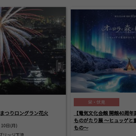
栄・伏見
まつりロングラン花火
【電気文化会館 開館40周年
ものがたり展 ～ヒュッゲと
 10日(月)
もの～
ブリッジ下流