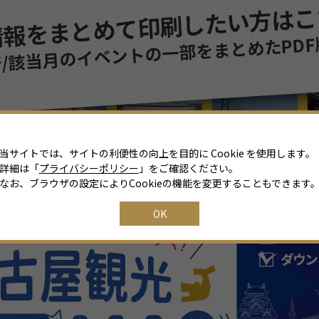
8
月
2026年
日
月
火
水
木
金
土
26
27
28
29
30
31
1
2
3
4
5
6
7
8
当サイトでは、サイトの利便性の向上を目的に Cookie を使用します。
詳細は「
プライバシーポリシー
」をご確認ください。
9
10
11
12
13
14
15
なお、ブラウザの設定によりCookieの機能を変更することもできます
16
17
18
19
20
21
22
OK
23
24
25
26
27
28
29
30
31
1
2
3
4
5