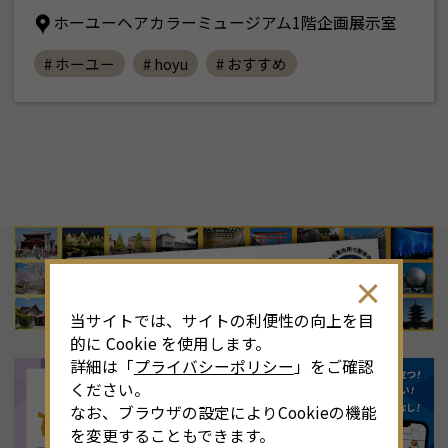
ホーユーヘアカラーミュージアム1階企画展示室
# ホーユー
# hoyu
# おすすめ
8
月
<<
2026年
>>
土
日
月
火
水
木
金
土
4
26
27
28
29
30
31
1
3
当サイトでは、サイトの利便性の向上を目
11
2
3
4
5
6
7
8
6
的に Cookie を使用します。
詳細は「
プライバシーポリシー
」をご確認
18
9
10
11
12
13
14
15
1
ください。
なお、ブラウザの設定によりCookieの機能
25
16
17
18
19
20
21
22
2
を変更することもできます。