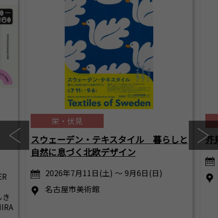
栄・伏見
スウェーデン・テキスタイル 暮らしと
芥
自然に息づく北欧デザイン
2026年7月11日(土) ～ 9月6日(日)
ER
名古屋市美術館
んき
RA
ル、