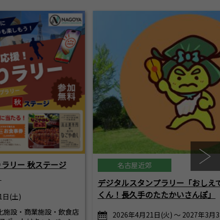
ラリー 秋ステージ
名古屋近郊
）
デジタルスタンプラリー「おしえ
くん！長久手のたたかいさんぽ」
1日(土)
化施設・商業施設・飲食店
2026年4月21日(火) ～ 2027年3月