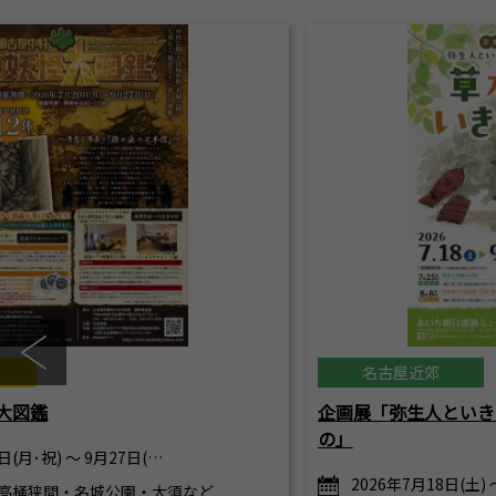
名古屋近郊
大図鑑
企画展「弥生人といき
の」
日(月･祝) ～ 9月27日(…
2026年7月18日(土) 
高桶狭間・名城公園・大須など