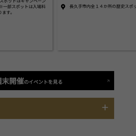
象スポットはキャンペーン
長久手市内全１４か所の歴史スポ
 ※一部スポットは入場料
ります。
週末開催
のイベントを見る