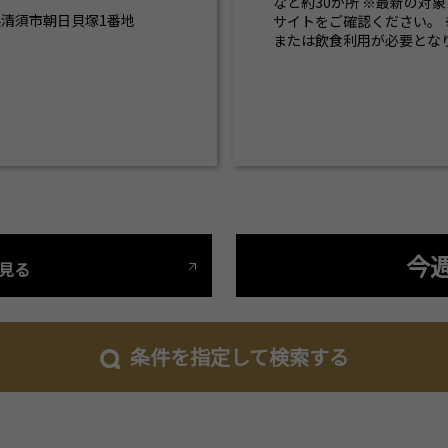
など約30か所 ※最新の対
知県清須市朝日貝塚1番地
サイトをご確認ください。
または飲食利用が必要とな
今
見る
条件を指定して検索する