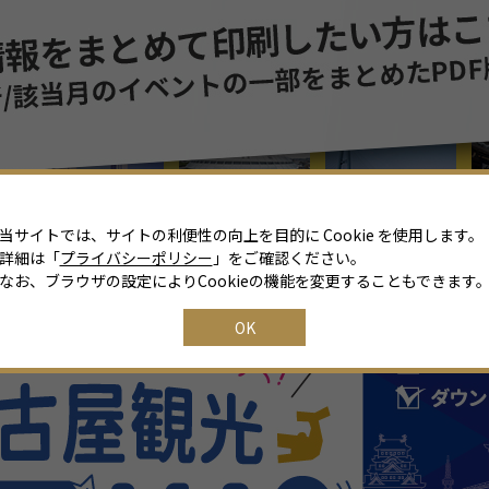
8
月
2026年
日
月
火
水
木
金
土
26
27
28
29
30
31
1
2
3
4
5
6
7
8
当サイトでは、サイトの利便性の向上を目的に Cookie を使用します。
詳細は「
プライバシーポリシー
」をご確認ください。
9
10
11
12
13
14
15
なお、ブラウザの設定によりCookieの機能を変更することもできます
16
17
18
19
20
21
22
OK
23
24
25
26
27
28
29
30
31
1
2
3
4
5