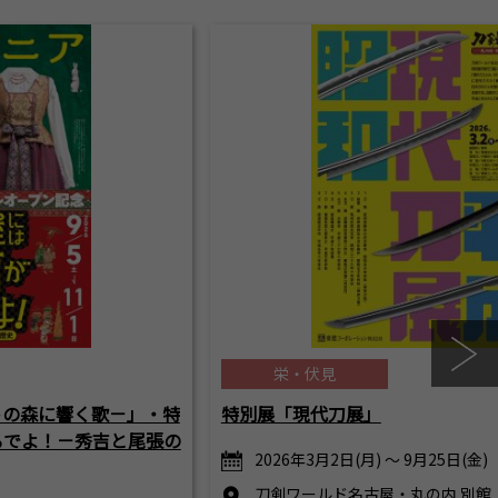
栄・伏見
トの森に響く歌－」・特
特別展「現代刀展」
るでよ！－秀吉と尾張の
2026年3月2日(月) ～ 9月25日(金)
刀剣ワールド名古屋・丸の内 別館