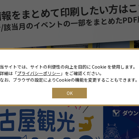
8
月
2026年
日
月
火
水
木
金
土
26
27
28
29
30
31
1
2
3
4
5
6
7
8
当サイトでは、サイトの利便性の向上を目的に Cookie を使用します。
詳細は「
プライバシーポリシー
」をご確認ください。
9
10
11
12
13
14
15
なお、ブラウザの設定によりCookieの機能を変更することもできます
16
17
18
19
20
21
22
OK
23
24
25
26
27
28
29
30
31
1
2
3
4
5