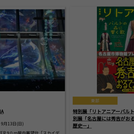
東部
IA
特別展「リトアニアーバル
別展「名古屋には秀吉がお
 9月13日(日)
歴史－」
TOWER 9０m屋内展望台「スカイデ