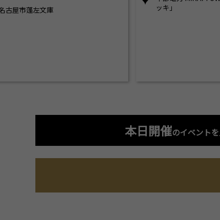
ッキ」
名古屋市蓬左文庫
本日開催
のイベントを