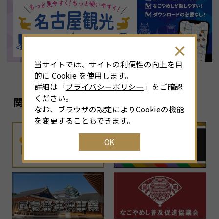
8
月
<<
2026年
>>
土
日
月
火
水
木
金
土
4
26
27
28
29
30
31
1
3
当サイトでは、サイトの利便性の向上を目
11
2
3
4
5
6
7
8
6
的に Cookie を使用します。
詳細は「
プライバシーポリシー
」をご確認
18
9
10
11
12
13
14
15
1
ください。
関連リンク
なお、ブラウザの設定によりCookieの機能
25
16
17
18
19
20
21
22
2
を変更することもできます。
OK
1
23
24
25
26
27
28
29
2
30
31
1
2
3
4
5