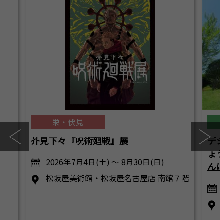
栄・伏見
芥見下々『呪術廻戦』展
デ
ょ
2026年7月4日(土) ～ 8月30日(日)
ん
松坂屋美術館・松坂屋名古屋店 南館７階