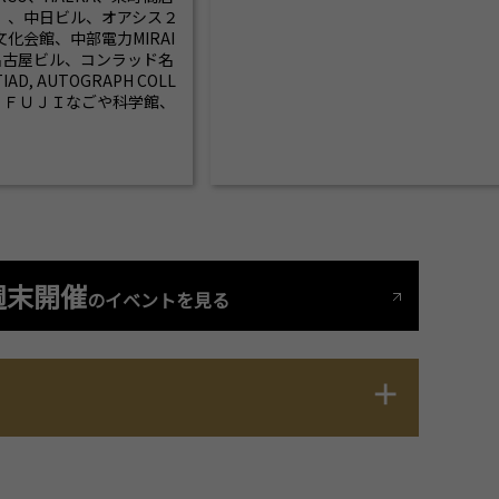
）、中日ビル、オアシス２
化会館、中部電力MIRAI
名古屋ビル、コンラッド名
, AUTOGRAPH COLL
館、ＦＵＪＩなごや科学館、
週末開催
のイベントを見る