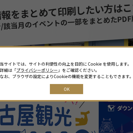
8
月
2026年
日
月
火
水
木
金
土
26
27
28
29
30
31
1
2
3
4
5
6
7
8
当サイトでは、サイトの利便性の向上を目的に Cookie を使用します。
詳細は「
プライバシーポリシー
」をご確認ください。
9
10
11
12
13
14
15
なお、ブラウザの設定によりCookieの機能を変更することもできます
16
17
18
19
20
21
22
OK
23
24
25
26
27
28
29
30
31
1
2
3
4
5