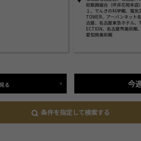
街振興組合（坪井花苑本店
１、でんきの科学館、電気文
TOWER、アーバンネット
古屋、名古屋東急ホテル、TIAD
ECTION、名古屋市美術
愛知県美術館
今
見る
条件を指定して検索する