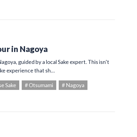
our in Nagoya
agoya, guided by a local Sake expert. This isn’t
Sake experience that sh…
se Sake
# Otsumami
# Nagoya