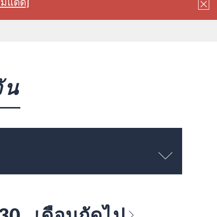
ลมแดด]
ัน
 30
เดือนถัดไป