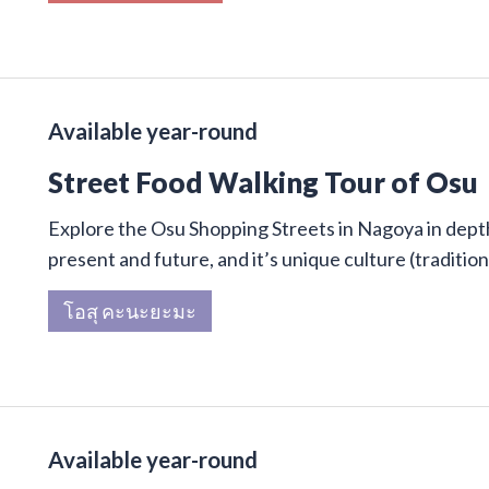
Available year-round
Street Food Walking Tour of Osu
Explore the Osu Shopping Streets in Nagoya in depth 
present and future, and it’s unique culture (traditi
โอสุ คะนะยะมะ
Available year-round