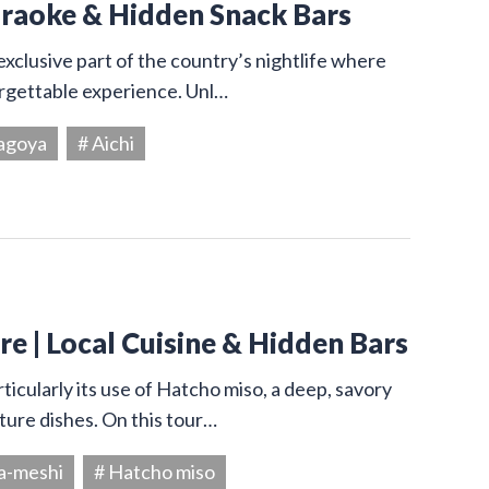
araoke & Hidden Snack Bars
exclusive part of the country’s nightlife where
orgettable experience. Unl…
agoya
# Aichi
e | Local Cuisine & Hidden Bars
ticularly its use of Hatcho miso, a deep, savory
ture dishes. On this tour…
a-meshi
# Hatcho miso