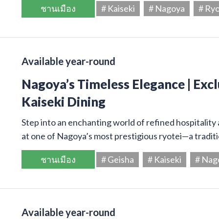
ชานเมือง
# Kaiseki
# Nagoya
# Ryo
Available year-round
Nagoya’s Timeless Elegance | Excl
Kaiseki Dining
Step into an enchanting world of refined hospitality 
at one of Nagoya’s most prestigious ryotei—a tradi
ชานเมือง
# Geisha
# Kaiseki
# Nag
Available year-round