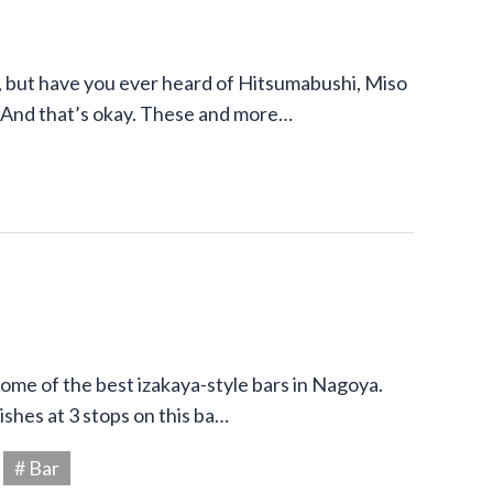
 but have you ever heard of Hitsumabushi, Miso
 And that’s okay. These and more…
 some of the best izakaya-style bars in Nagoya.
shes at 3 stops on this ba…
# Bar