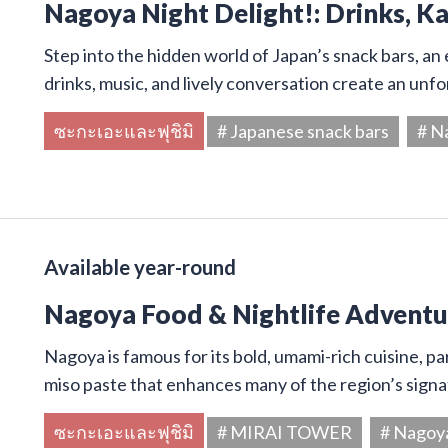
Nagoya Night Delight!: Drinks, K
Step into the hidden world of Japan’s snack bars, an 
drinks, music, and lively conversation create an unf
ซะกะเอะและฟุชิมิ
# Japanese snack bars
# N
Available year-round
Nagoya Food & Nightlife Adventur
Nagoya is famous for its bold, umami-rich cuisine, par
miso paste that enhances many of the region’s signa
ซะกะเอะและฟุชิมิ
# MIRAI TOWER
# Nagoy