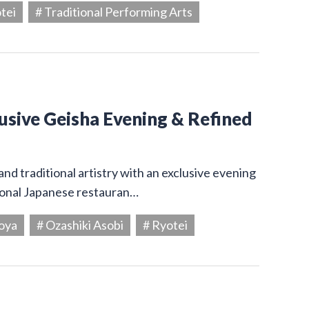
tei
# Traditional Performing Arts
usive Geisha Evening & Refined
and traditional artistry with an exclusive evening
tional Japanese restauran…
oya
# Ozashiki Asobi
# Ryotei