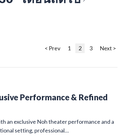
< Prev
1
2
3
Next >
lusive Performance & Refined
ith an exclusive Noh theater performance and a
itional setting, professional…