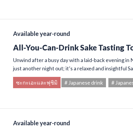
Available year-round
All-You-Can-Drink Sake Tasting T
Unwind after a busy day with a laid-back evening in N
just another night out; it’s a relaxed and insightful 
ซะกะเอะและฟุชิมิ
# Japanese drink
# Japane
Available year-round