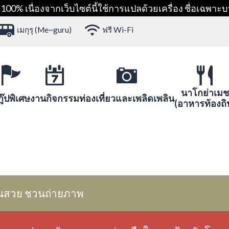
00% เนื่องจากเว็บไซต์นี้ใช้การแปลด้วยเครื่อง ชื่อเฉพาะบ
เมกุรุ (Me~guru)
ฟรี Wi-Fi
นาโกย่าเมช
ู๊ปพิเศษ
งานกิจกรรม
ท่องเที่ยวและเพลิดเพลิน
(อาหารท้องถิ
นสวย ชวนถ่ายภาพ