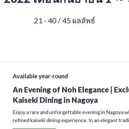
21 - 40 / 45 ผลลัพธ์
Available year-round
An Evening of Noh Elegance | Exc
Kaiseki Dining in Nagoya
Enjoy a rare and unforgettable evening in Nagoya w
refined kaiseki dining experience. In an elegant trad