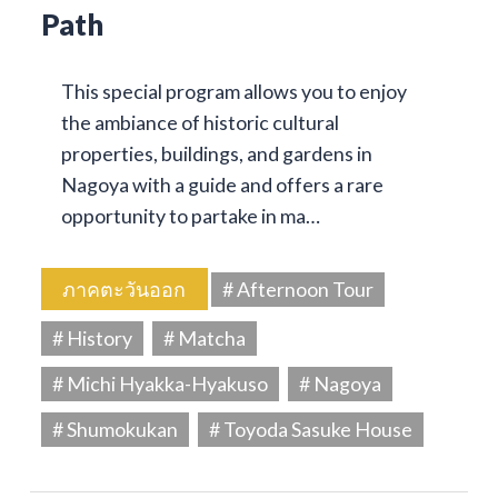
Path
This special program allows you to enjoy
the ambiance of historic cultural
properties, buildings, and gardens in
Nagoya with a guide and offers a rare
opportunity to partake in ma…
ภาคตะวันออก
# Afternoon Tour
# History
# Matcha
# Michi Hyakka-Hyakuso
# Nagoya
# Shumokukan
# Toyoda Sasuke House