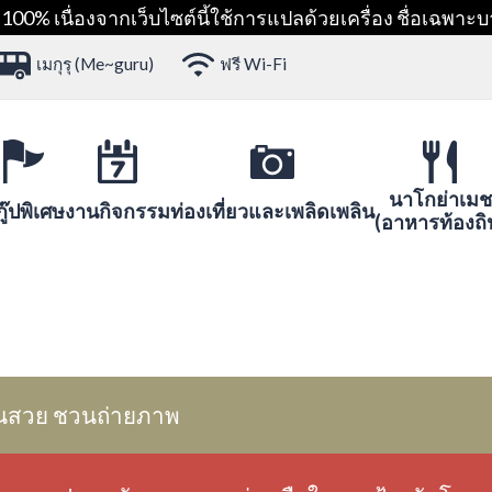
00% เนื่องจากเว็บไซต์นี้ใช้การแปลด้วยเครื่อง ชื่อเฉพาะบ
เมกุรุ (Me~guru)
ฟรี Wi-Fi
นาโกย่าเมช
ู๊ปพิเศษ
งานกิจกรรม
ท่องเที่ยวและเพลิดเพลิน
(อาหารท้องถิ
นสวย ชวนถ่ายภาพ