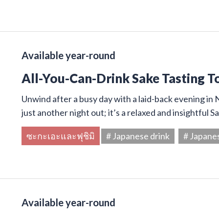
Available year-round
All-You-Can-Drink Sake Tasting T
Unwind after a busy day with a laid-back evening in N
just another night out; it’s a relaxed and insightful 
ซะกะเอะและฟุชิมิ
# Japanese drink
# Japane
Available year-round