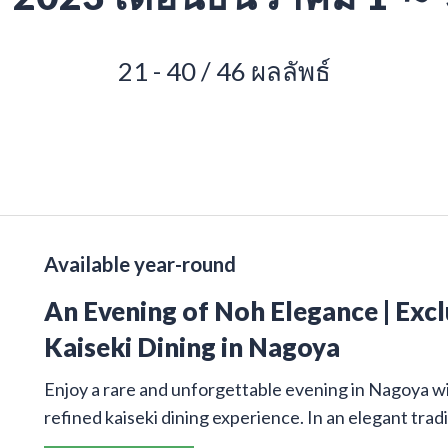
21 - 40 / 46 ผลลัพธ์
Available year-round
An Evening of Noh Elegance | Exc
Kaiseki Dining in Nagoya
Enjoy a rare and unforgettable evening in Nagoya w
refined kaiseki dining experience. In an elegant trad