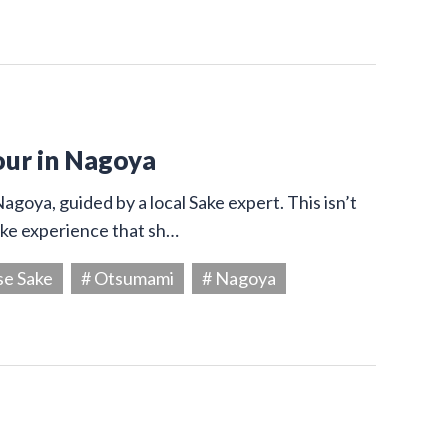
our in Nagoya
agoya, guided by a local Sake expert. This isn’t
Sake experience that sh…
se Sake
# Otsumami
# Nagoya