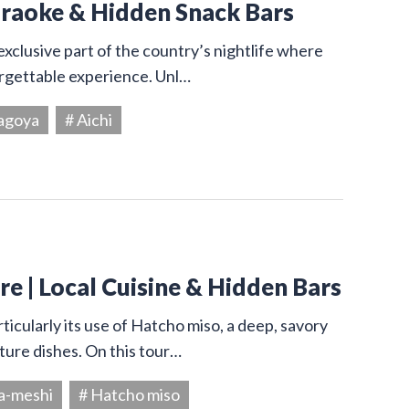
araoke & Hidden Snack Bars
exclusive part of the country’s nightlife where
orgettable experience. Unl…
agoya
# Aichi
e | Local Cuisine & Hidden Bars
ticularly its use of Hatcho miso, a deep, savory
ture dishes. On this tour…
a-meshi
# Hatcho miso