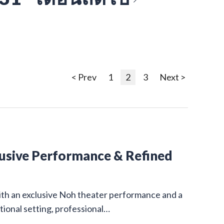
< Prev
1
2
3
Next >
lusive Performance & Refined
ith an exclusive Noh theater performance and a
itional setting, professional…