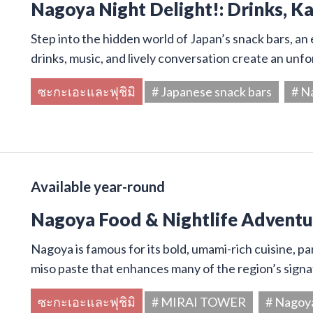
Nagoya Night Delight!: Drinks, K
Step into the hidden world of Japan’s snack bars, an 
drinks, music, and lively conversation create an unf
ซะกะเอะและฟุชิมิ
# Japanese snack bars
# N
Available year-round
Nagoya Food & Nightlife Adventur
Nagoya is famous for its bold, umami-rich cuisine, par
miso paste that enhances many of the region’s signa
ซะกะเอะและฟุชิมิ
# MIRAI TOWER
# Nagoy