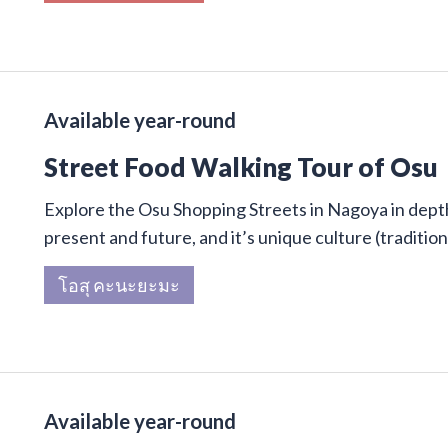
Available year-round
Street Food Walking Tour of Osu
Explore the Osu Shopping Streets in Nagoya in depth 
present and future, and it’s unique culture (traditi
โอสุ คะนะยะมะ
Available year-round