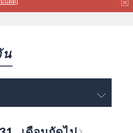
ลมแดด]
ัน
 31
เดือนถัดไป