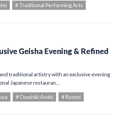
tei
# Traditional Performing Arts
usive Geisha Evening & Refined
and traditional artistry with an exclusive evening
tional Japanese restauran…
oya
# Ozashiki Asobi
# Ryotei