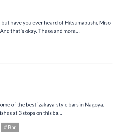
 but have you ever heard of Hitsumabushi, Miso
 And that’s okay. These and more…
 some of the best izakaya-style bars in Nagoya.
shes at 3 stops on this ba…
# Bar