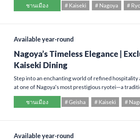
ชานเมือง
# Kaiseki
# Nagoya
# Ryo
Available year-round
Nagoya’s Timeless Elegance | Excl
Kaiseki Dining
Step into an enchanting world of refined hospitality 
at one of Nagoya’s most prestigious ryotei—a tradi
ชานเมือง
# Geisha
# Kaiseki
# Nag
Available year-round