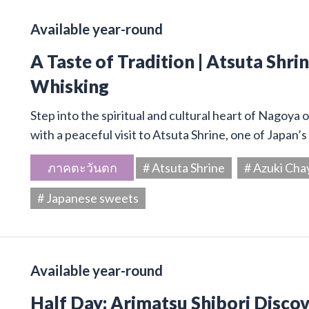
Available year-round
A Taste of Tradition | Atsuta Shr
Whisking
Step into the spiritual and cultural heart of Nagoya 
with a peaceful visit to Atsuta Shrine, one of Japan’
ภาคตะวันตก
# Atsuta Shrine
# Azuki Cha
# Japanese sweets
Available year-round
Half Day: Arimatsu Shibori Disco