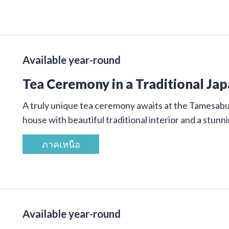
Available year-round
Tea Ceremony in a Traditional Ja
A truly unique tea ceremony awaits at the Tamesab
house with beautiful traditional interior and a stunn
ภาคเหนือ
Available year-round