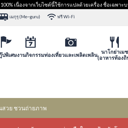
00% เนื่องจากเว็บไซต์นี้ใช้การแปลด้วยเครื่อง ชื่อเฉพาะบ
เมกุรุ (Me~guru)
ฟรี Wi-Fi
นาโกย่าเมช
ู๊ปพิเศษ
งานกิจกรรม
ท่องเที่ยวและเพลิดเพลิน
(อาหารท้องถิ
นสวย ชวนถ่ายภาพ