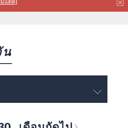
ลมแดด]
ัน
 30
เดือนถัดไป