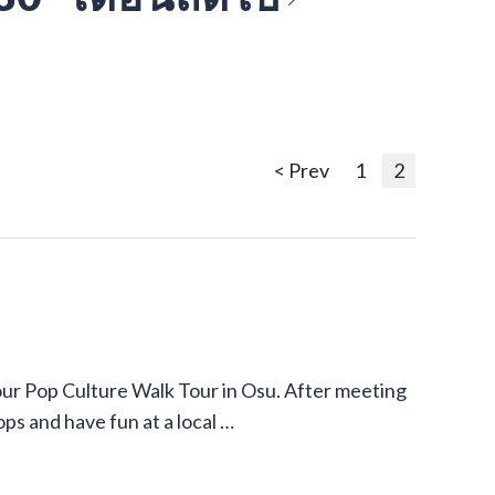
< Prev
1
2
our Pop Culture Walk Tour in Osu. After meeting
ops and have fun at a local …