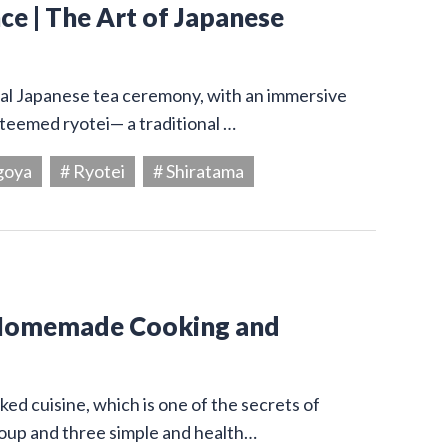
e | The Art of Japanese
onal Japanese tea ceremony, with an immersive
steemed ryotei— a traditional …
goya
# Ryotei
# Shiratama
 Homemade Cooking and
ed cuisine, which is one of the secrets of
 soup and three simple and health…