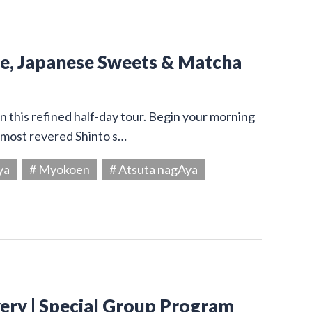
ine, Japanese Sweets & Matcha
on this refined half-day tour. Begin your morning
s most revered Shinto s…
ya
# Myokoen
# Atsuta nagAya
very | Special Group Program