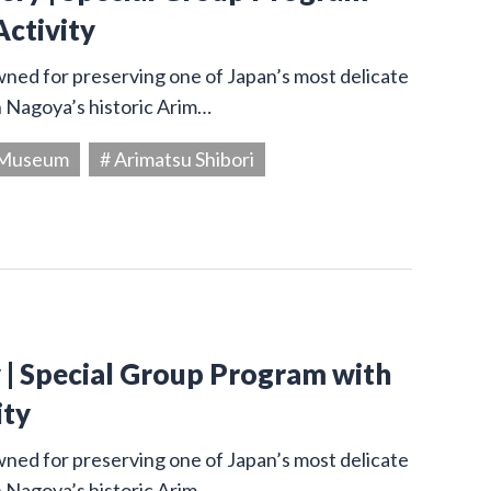
Activity
owned for preserving one of Japan’s most delicate
in Nagoya’s historic Arim…
g Museum
# Arimatsu Shibori
y | Special Group Program with
ity
owned for preserving one of Japan’s most delicate
in Nagoya’s historic Arim…