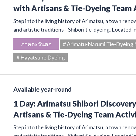
with Artisans & Tie-Dyeing Team 
Step into the living history of Arimatsu, a town ren
and artistic traditions—Shibori tie-dyeing. Located 
ภาคตะวันตก
# Arimatu-Narumi Tie-Dyein
# Hayatsune Dyeing
Available year-round
1 Day: Arimatsu Shibori Discover
Artisans & Tie-Dyeing Team Activ
Step into the living history of Arimatsu, a town ren
and artistic traditions—Shibori tie-dyeing. Located 