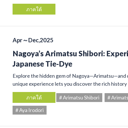
ภาคใต้
Apr～Dec,2025
Nagoya’s Arimatsu Shibori: Exper
Japanese Tie-Dye
Explore the hidden gem of Nagoya—Arimatsu—and dive
unique experience lets you discover the rich history 
ภาคใต้
# Arimatsu Shibori
# Arimat
# Aya Irodori