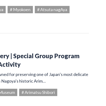
ya
# Myokoen
# Atsuta nagAya
very | Special Group Program
Activity
owned for preserving one of Japan’s most delicate
in Nagoya’s historic Arim…
g Museum
# Arimatsu Shibori