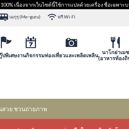
00% เนื่องจากเว็บไซต์นี้ใช้การแปลด้วยเครื่อง ชื่อเฉพาะบ
เมกุรุ (Me~guru)
ฟรี Wi-Fi
นาโกย่าเมช
ู๊ปพิเศษ
งานกิจกรรม
ท่องเที่ยวและเพลิดเพลิน
(อาหารท้องถิ
นสวย ชวนถ่ายภาพ