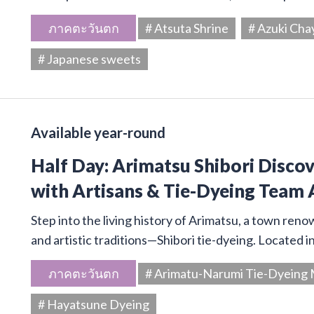
ภาคตะวันตก
# Atsuta Shrine
# Azuki Cha
# Japanese sweets
Available year-round
Half Day: Arimatsu Shibori Disco
with Artisans & Tie-Dyeing Team 
Step into the living history of Arimatsu, a town ren
and artistic traditions—Shibori tie-dyeing. Located 
ภาคตะวันตก
# Arimatu-Narumi Tie-Dyein
# Hayatsune Dyeing