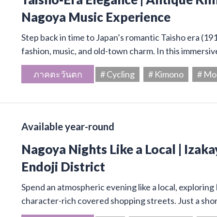
Nagoya Music Experience
Step back in time to Japan’s romantic Taisho era (19
fashion, music, and old-town charm. In this immersive
ภาคตะวันตก
# Cycling
# Kimono
# Mo
Available year-round
Nagoya Nights Like a Local | Izaka
Endoji District
Spend an atmospheric evening like a local, exploring
character-rich covered shopping streets. Just a sho