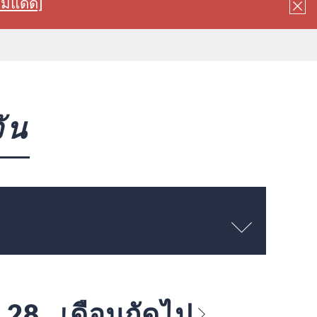
ลมแดด]
ัน
～ 28
เดือนถัดไป