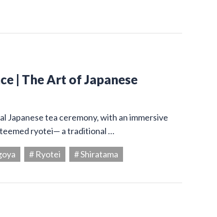
e | The Art of Japanese
onal Japanese tea ceremony, with an immersive
steemed ryotei— a traditional …
goya
# Ryotei
# Shiratama