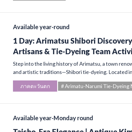
Available year-round
1 Day: Arimatsu Shibori Discover
Artisans & Tie-Dyeing Team Activ
Step into the living history of Arimatsu, a town ren
and artistic traditions—Shibori tie-dyeing. Located 
ภาคตะวันตก
# Arimatu-Narumi Tie-Dyein
Available year-Monday round
Taisho-Era Elegance | Antique Kim