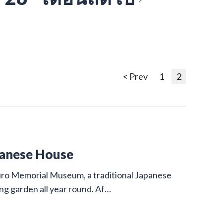
< Prev
1
2
panese House
uro Memorial Museum, a traditional Japanese
ing garden all year round. Af…