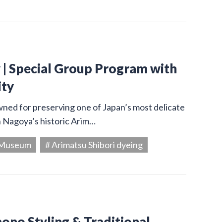
y | Special Group Program with
ity
owned for preserving one of Japan’s most delicate
in Nagoya’s historic Arim…
g Museum
# Arimatsu Shibori dyeing
ono Styling & Traditional