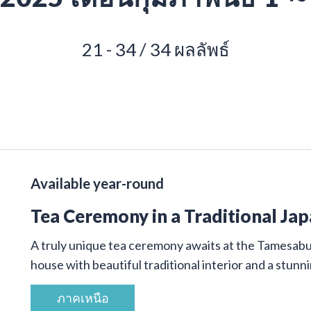
21 - 34 / 34 ผลลัพธ์
Available year-round
Tea Ceremony in a Traditional Ja
A truly unique tea ceremony awaits at the Tamesab
house with beautiful traditional interior and a stunn
ภาคเหนือ