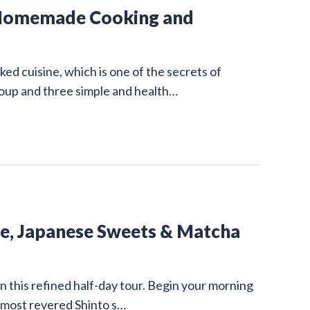
 Homemade Cooking and
ed cuisine, which is one of the secrets of
 soup and three simple and health…
ine, Japanese Sweets & Matcha
on this refined half-day tour. Begin your morning
s most revered Shinto s…