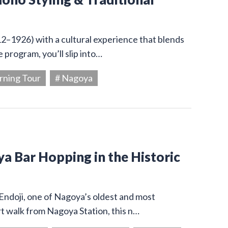
12–1926) with a cultural experience that blends
 program, you’ll slip into…
rning Tour
# Nagoya
ya Bar Hopping in the Historic
 Endoji, one of Nagoya’s oldest and most
rt walk from Nagoya Station, this n…