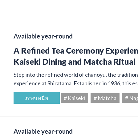
Available year-round
A Refined Tea Ceremony Experienc
Kaiseki Dining and Matcha Ritual
Step into the refined world of chanoyu, the traditi
experience at Shiratama. Established in 1936, this e
ภาคเหนือ
# Kaiseki
# Matcha
# Na
Available year-round