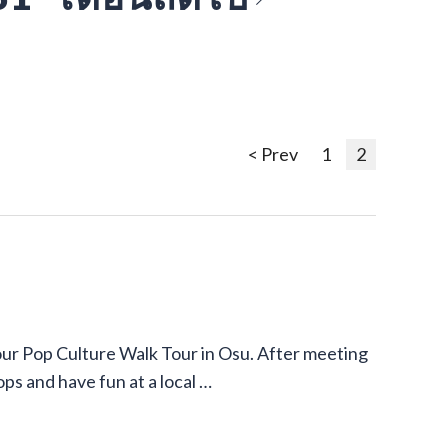
< Prev
1
2
our Pop Culture Walk Tour in Osu. After meeting
ops and have fun at a local …