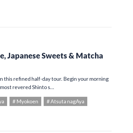
ine, Japanese Sweets & Matcha
on this refined half-day tour. Begin your morning
s most revered Shinto s…
ya
# Myokoen
# Atsuta nagAya