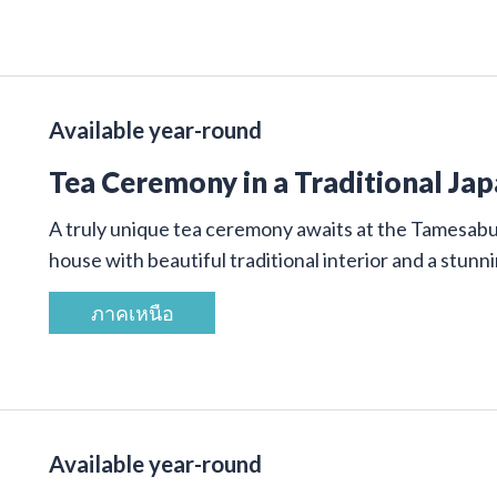
Available year-round
Tea Ceremony in a Traditional Ja
A truly unique tea ceremony awaits at the Tamesab
house with beautiful traditional interior and a stunn
ภาคเหนือ
Available year-round