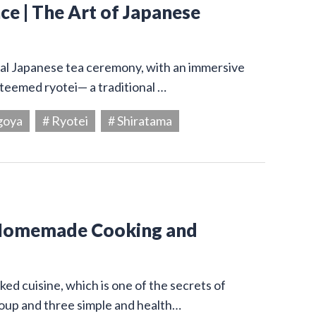
e | The Art of Japanese
onal Japanese tea ceremony, with an immersive
steemed ryotei— a traditional …
goya
# Ryotei
# Shiratama
 Homemade Cooking and
ed cuisine, which is one of the secrets of
 soup and three simple and health…