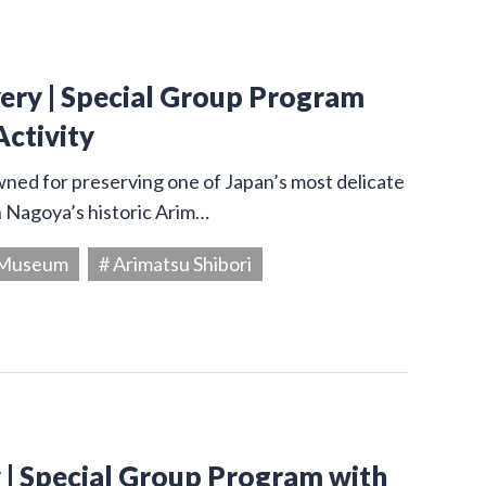
very | Special Group Program
Activity
owned for preserving one of Japan’s most delicate
in Nagoya’s historic Arim…
g Museum
# Arimatsu Shibori
y | Special Group Program with