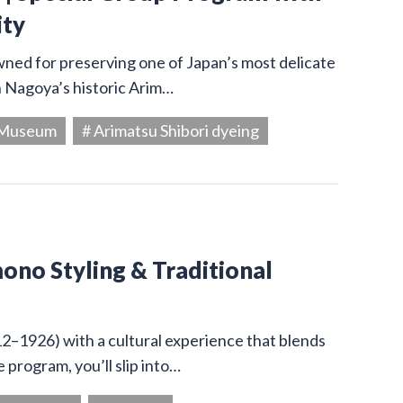
ity
owned for preserving one of Japan’s most delicate
in Nagoya’s historic Arim…
g Museum
# Arimatsu Shibori dyeing
ono Styling & Traditional
12–1926) with a cultural experience that blends
 program, you’ll slip into…