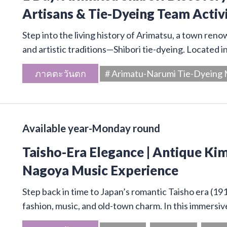
Artisans & Tie-Dyeing Team Activ
Step into the living history of Arimatsu, a town ren
and artistic traditions—Shibori tie-dyeing. Located 
ภาคตะวันตก
# Arimatu-Narumi Tie-Dyein
Available year-Monday round
Taisho-Era Elegance | Antique Kim
Nagoya Music Experience
Step back in time to Japan’s romantic Taisho era (19
fashion, music, and old-town charm. In this immersive