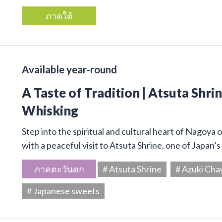
ภาคใต้
Available year-round
A Taste of Tradition | Atsuta Shr
Whisking
Step into the spiritual and cultural heart of Nagoya 
with a peaceful visit to Atsuta Shrine, one of Japan’
ภาคตะวันตก
# Atsuta Shrine
# Azuki Cha
# Japanese sweets