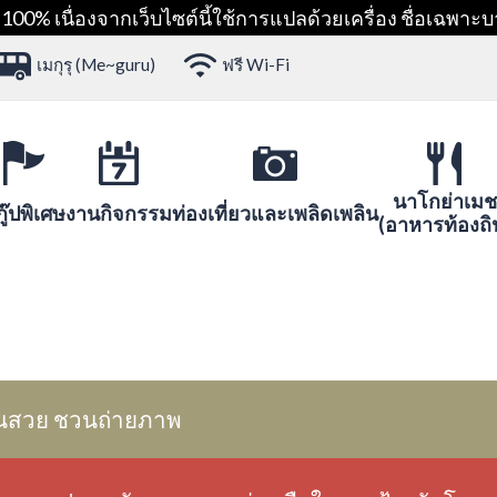
00% เนื่องจากเว็บไซต์นี้ใช้การแปลด้วยเครื่อง ชื่อเฉพาะบ
เมกุรุ (Me~guru)
ฟรี Wi-Fi
นาโกย่าเมช
ู๊ปพิเศษ
งานกิจกรรม
ท่องเที่ยวและเพลิดเพลิน
(อาหารท้องถิ
นสวย ชวนถ่ายภาพ