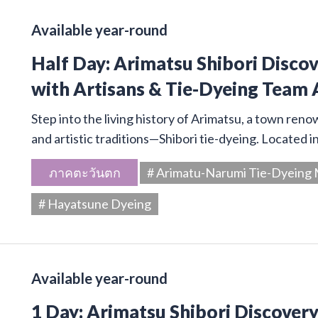
Available year-round
Half Day: Arimatsu Shibori Disco
with Artisans & Tie-Dyeing Team 
Step into the living history of Arimatsu, a town ren
and artistic traditions—Shibori tie-dyeing. Located 
ภาคตะวันตก
# Arimatu-Narumi Tie-Dyein
# Hayatsune Dyeing
Available year-round
1 Day: Arimatsu Shibori Discover