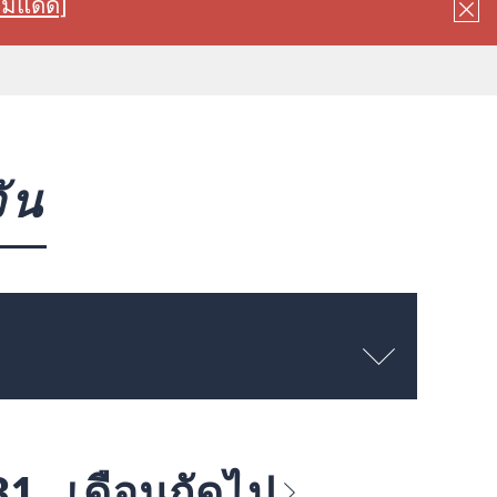
ลมแดด]
ัน
 31
เดือนถัดไป