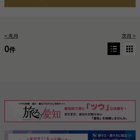
<
先月
次月
>
0
件