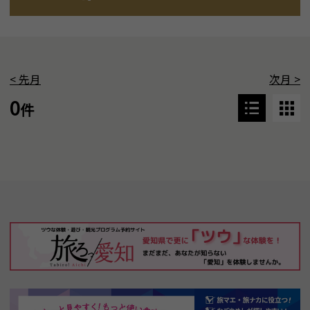
<
先月
次月
>
0
件