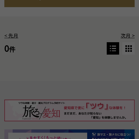
<
先月
次月
>
0
件