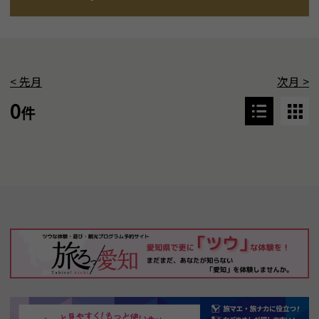
<
先月
次月
>
0
件