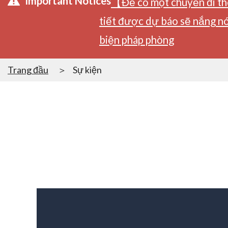
Important Notices
【Để có một chuyến đi tho
tiết được dự báo sẽ nắng nó
biện pháp phòng
Trang đầu
Sự kiện