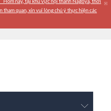
】Hôm nay, tại khu vực nội thành Nagoya, thời
tham quan, xin vui lòng chú ý thực hiện các