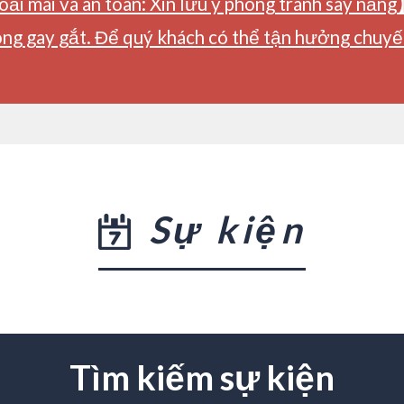
ải mái và an toàn: Xin lưu ý phòng tránh say nắng
ng gay gắt. Để quý khách có thể tận hưởng chuyến 
Sự kiện
Tìm kiếm sự kiện