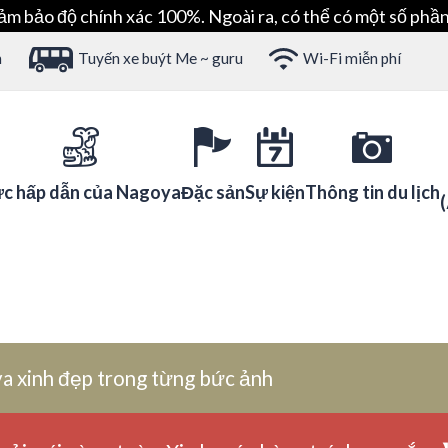
ảm bảo độ chính xác 100%. Ngoài ra, có thể có một số phần
h
Tuyến xe buýt Me ~ guru
Wi-Fi miễn phí
c hấp dẫn của Nagoya
Đặc sản
Sự kiện
Thông tin du lịch
a xinh đẹp trong từng bức ảnh