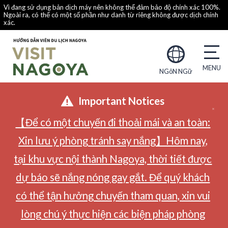
Vì đang sử dụng bản dịch máy nên không thể đảm bảo độ chính xác 100%.
Ngoài ra, có thể có một số phần như danh từ riêng không được dịch chính
xác.
NGôN NGữ
Important Notices
【Để có một chuyến đi thoải mái và an toàn:
Xin lưu ý phòng tránh say nắng】Hôm nay,
tại khu vực nội thành Nagoya, thời tiết được
dự báo sẽ nắng nóng gay gắt. Để quý khách
có thể tận hưởng chuyến tham quan, xin vui
lòng chú ý thực hiện các biện pháp phòng