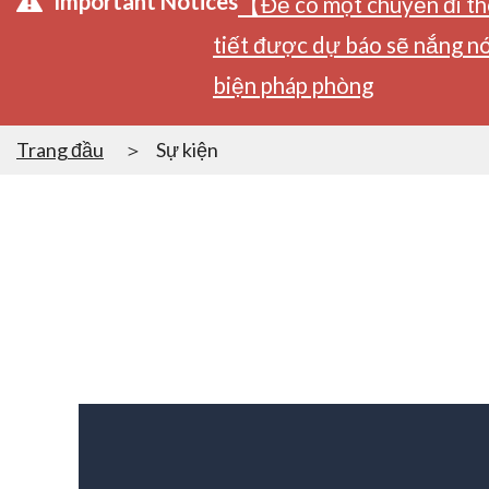
Important Notices
【Để có một chuyến đi tho
tiết được dự báo sẽ nắng nó
biện pháp phòng
Trang đầu
Sự kiện