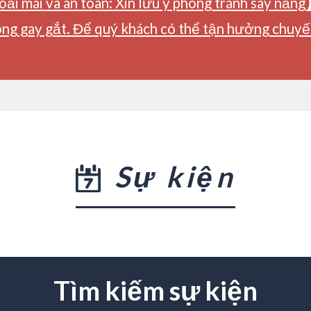
ải mái và an toàn: Xin lưu ý phòng tránh say nắng
ng gay gắt. Để quý khách có thể tận hưởng chuyến 
Sự kiện
Tìm kiếm sự kiện