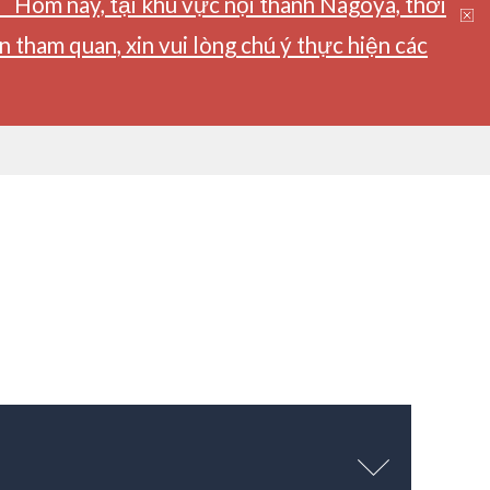
】Hôm nay, tại khu vực nội thành Nagoya, thời
tham quan, xin vui lòng chú ý thực hiện các