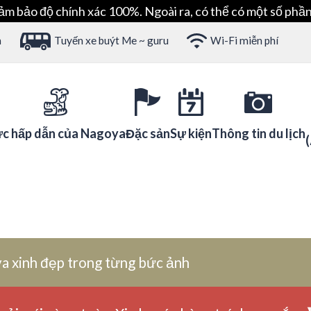
ảm bảo độ chính xác 100%. Ngoài ra, có thể có một số phần
h
Tuyến xe buýt Me ~ guru
Wi-Fi miễn phí
c hấp dẫn của Nagoya
Đặc sản
Sự kiện
Thông tin du lịch
a xinh đẹp trong từng bức ảnh