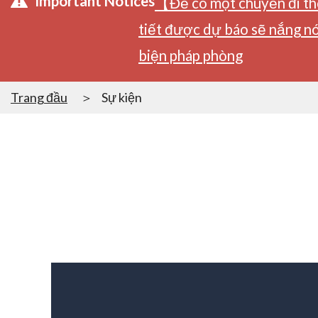
Important Notices
【Để có một chuyến đi tho
tiết được dự báo sẽ nắng nó
biện pháp phòng
Trang đầu
Sự kiện