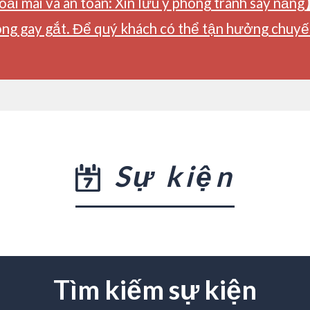
ải mái và an toàn: Xin lưu ý phòng tránh say nắng
ng gay gắt. Để quý khách có thể tận hưởng chuyến 
Sự kiện
Tìm kiếm sự kiện