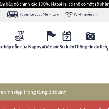
ảm bảo độ chính xác 100%. Ngoài ra, có thể có một số phần
h
Tuyến xe buýt Me ~ guru
Wi-Fi miễn phí
c hấp dẫn của Nagoya
Đặc sản
Sự kiện
Thông tin du lịch
a xinh đẹp trong từng bức ảnh