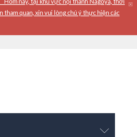
】Hôm nay, tại khu vực nội thành Nagoya, thời
tham quan, xin vui lòng chú ý thực hiện các