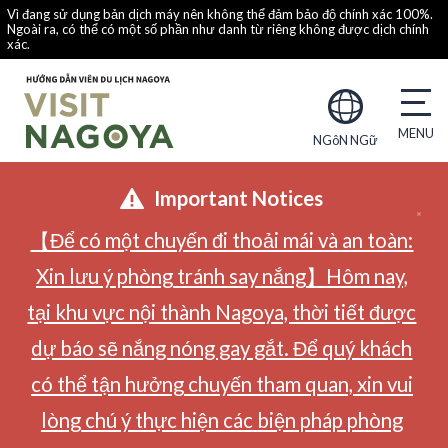
Vì đang sử dụng bản dịch máy nên không thể đảm bảo độ chính xác 100%.
Ngoài ra, có thể có một số phần như danh từ riêng không được dịch chính
xác.
NGôN NGữ
Important Notices
【Để có một chuyến đi thoải mái và an toàn:
Xin lưu ý phòng tránh say nắng】Hôm nay,
tại khu vực nội thành Nagoya, thời tiết được
dự báo sẽ nắng nóng gay gắt. Để quý khách
có thể tận hưởng chuyến tham quan, xin vui
lòng chú ý thực hiện các biện pháp phòng