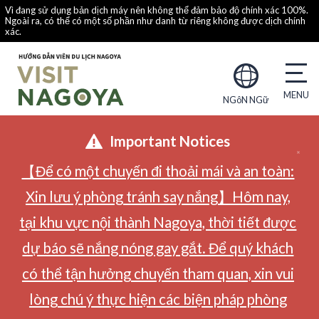
Vì đang sử dụng bản dịch máy nên không thể đảm bảo độ chính xác 100%.
Ngoài ra, có thể có một số phần như danh từ riêng không được dịch chính
xác.
NGôN NGữ
Important Notices
【Để có một chuyến đi thoải mái và an toàn:
Xin lưu ý phòng tránh say nắng】Hôm nay,
tại khu vực nội thành Nagoya, thời tiết được
dự báo sẽ nắng nóng gay gắt. Để quý khách
có thể tận hưởng chuyến tham quan, xin vui
lòng chú ý thực hiện các biện pháp phòng