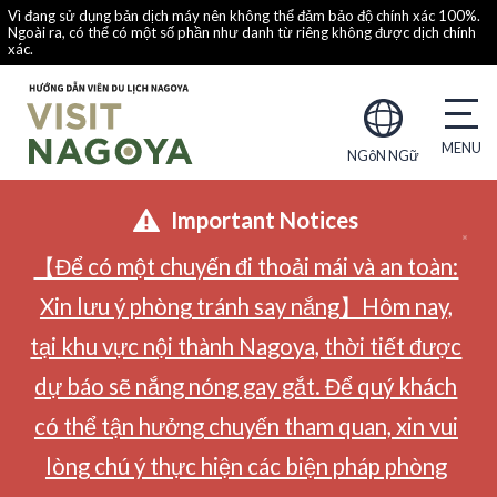
Vì đang sử dụng bản dịch máy nên không thể đảm bảo độ chính xác 100%.
Ngoài ra, có thể có một số phần như danh từ riêng không được dịch chính
xác.
NGôN NGữ
Important Notices
【Để có một chuyến đi thoải mái và an toàn:
Xin lưu ý phòng tránh say nắng】Hôm nay,
tại khu vực nội thành Nagoya, thời tiết được
dự báo sẽ nắng nóng gay gắt. Để quý khách
có thể tận hưởng chuyến tham quan, xin vui
lòng chú ý thực hiện các biện pháp phòng