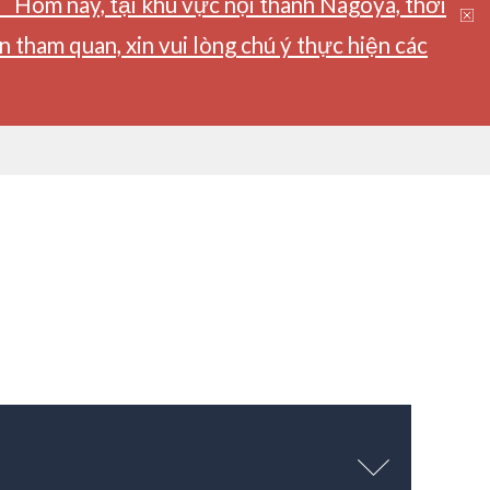
】Hôm nay, tại khu vực nội thành Nagoya, thời
tham quan, xin vui lòng chú ý thực hiện các