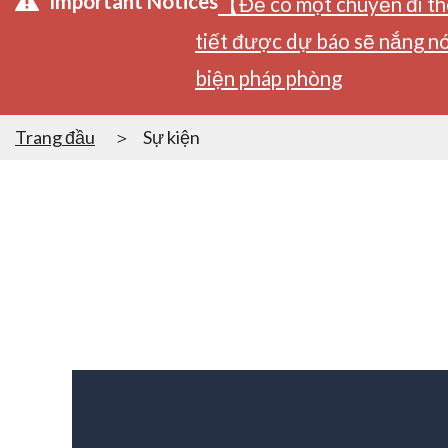
Important Notices
【Để có một chuyến đi tho
tiết được dự báo sẽ nắng nó
biện pháp phòng
Trang đầu
Sự kiện