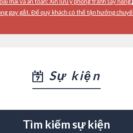
ải mái và an toàn: Xin lưu ý phòng tránh say nắng
ng gay gắt. Để quý khách có thể tận hưởng chuyến 
Sự kiện
Tìm kiếm sự kiện