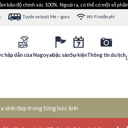
ảm bảo độ chính xác 100%. Ngoài ra, có thể có một số phần
h
Tuyến xe buýt Me ~ guru
Wi-Fi miễn phí
c hấp dẫn của Nagoya
Đặc sản
Sự kiện
Thông tin du lịch
a xinh đẹp trong từng bức ảnh