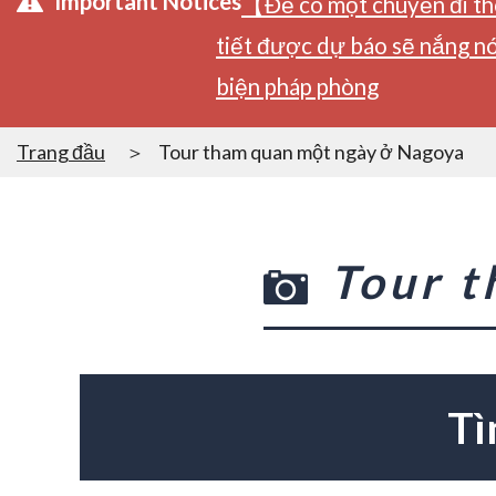
Important Notices
【Để có một chuyến đi tho
tiết được dự báo sẽ nắng nó
biện pháp phòng
Trang đầu
Tour tham quan một ngày ở Nagoya
Tour 
Tì