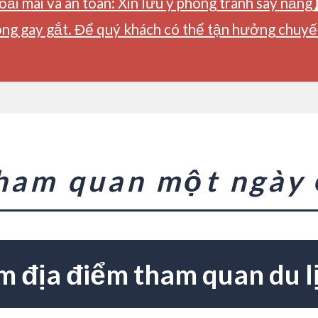
ải mái và an toàn: Xin lưu ý phòng tránh say nắng
ng gay gắt. Để quý khách có thể tận hưởng chuyến 
tham quan một ngày
m địa điểm tham quan du l