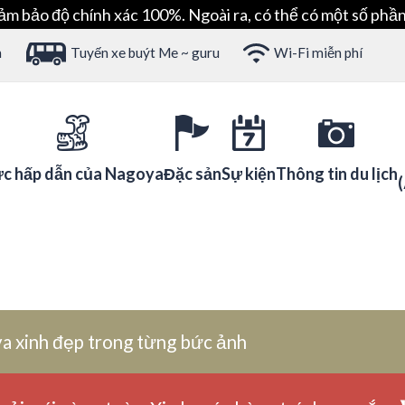
ảm bảo độ chính xác 100%. Ngoài ra, có thể có một số phần
h
Tuyến xe buýt Me ~ guru
Wi-Fi miễn phí
c hấp dẫn của Nagoya
Đặc sản
Sự kiện
Thông tin du lịch
a xinh đẹp trong từng bức ảnh