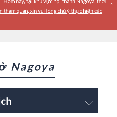
】Hôm nay, tại khu vực nội thành Nagoya, thời
tham quan, xin vui lòng chú ý thực hiện các
 ở Nagoya
ịch