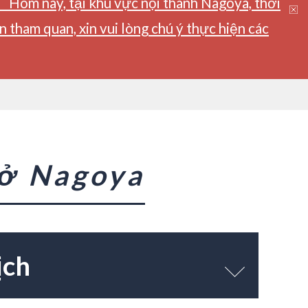
】Hôm nay, tại khu vực nội thành Nagoya, thời
tham quan, xin vui lòng chú ý thực hiện các
 ở Nagoya
ịch