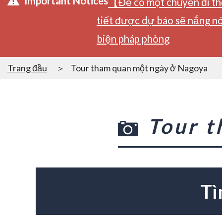
Important Notices
【Để có một chuyến đi tho
tiết được dự báo sẽ nắng nó
biện pháp phòng
Trang đầu
Tour tham quan một ngày ở Nagoya
Tour 
Tì