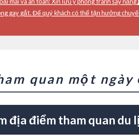
ải mái và an toàn: Xin lưu ý phòng tránh say nắng
ng gay gắt. Để quý khách có thể tận hưởng chuyến 
tham quan một ngày
m địa điểm tham quan du l