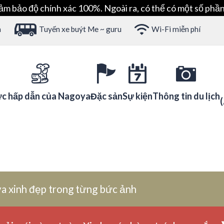
ảm bảo độ chính xác 100%. Ngoài ra, có thể có một số phần
h
Tuyến xe buýt Me ~ guru
Wi-Fi miễn phí
c hấp dẫn của Nagoya
Đặc sản
Sự kiện
Thông tin du lịch
a xinh đẹp trong từng bức ảnh