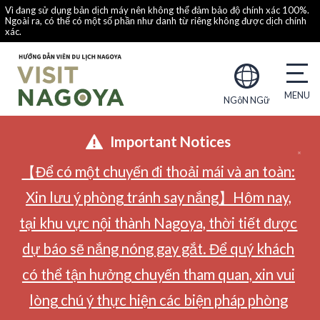
Vì đang sử dụng bản dịch máy nên không thể đảm bảo độ chính xác 100%.
Ngoài ra, có thể có một số phần như danh từ riêng không được dịch chính
xác.
NGôN NGữ
Important Notices
【Để có một chuyến đi thoải mái và an toàn:
Xin lưu ý phòng tránh say nắng】Hôm nay,
tại khu vực nội thành Nagoya, thời tiết được
dự báo sẽ nắng nóng gay gắt. Để quý khách
có thể tận hưởng chuyến tham quan, xin vui
lòng chú ý thực hiện các biện pháp phòng