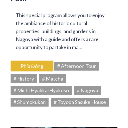
This special program allows you to enjoy
the ambiance of historic cultural
properties, buildings, and gardens in
Nagoya with a guide and offers a rare
opportunity to partake in ma…
Phía Đông
# Afternoon Tour
# History
# Matcha
# Michi Hyakka-Hyakuso
# Nagoya
# Shumokukan
# Toyoda Sasuke House