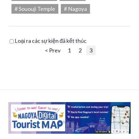
# Sououji Temple
# Nagoya
Loại ra các sự kiện đã kết thúc
< Prev
1
2
3