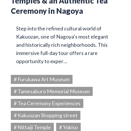
Temples & an Authentic Tea
Ceremony in Nagoya
Step into the refined cultural world of
Kakuozan, one of Nagoya’s most elegant
and historically rich neighborhoods. This
immersive full-day tour offers a rare
opportunity to exper…
# Furukawa Art Museum
# Tamesaburo Memorial Museum
# Tea Ceremony Experiences
# Kakuozan Shopping street
# Nittaiji Temple
# Yokiso