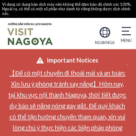
Vì đang sử dụng bản dịch máy nên không thể đảm bảo độ chính xác 100%.
Ngoài ra, có thể có một số phần như danh từ riêng không được dịch chính
xác.
NGôN NGữ
Important Notices
【Để có một chuyến đi thoải mái và an toàn:
Xin lưu ý phòng tránh say nắng】Hôm nay,
tại khu vực nội thành Nagoya, thời tiết được
dự báo sẽ nắng nóng gay gắt. Để quý khách
có thể tận hưởng chuyến tham quan, xin vui
lòng chú ý thực hiện các biện pháp phòng