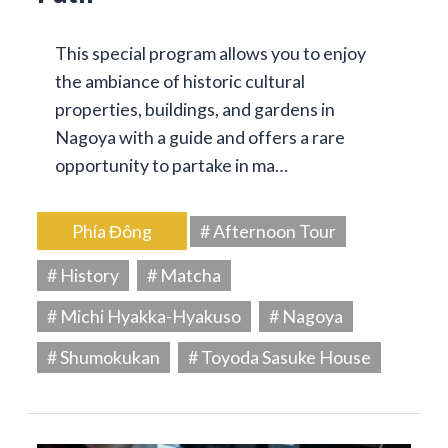
This special program allows you to enjoy
the ambiance of historic cultural
properties, buildings, and gardens in
Nagoya with a guide and offers a rare
opportunity to partake in ma…
Phía Đông
# Afternoon Tour
# History
# Matcha
# Michi Hyakka-Hyakuso
# Nagoya
# Shumokukan
# Toyoda Sasuke House