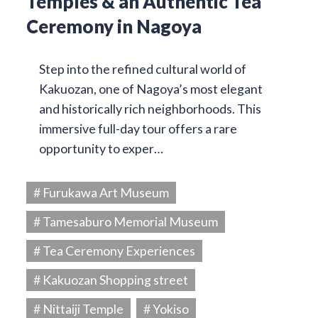
Temples & an Authentic Tea
Ceremony in Nagoya
Step into the refined cultural world of
Kakuozan, one of Nagoya’s most elegant
and historically rich neighborhoods. This
immersive full-day tour offers a rare
opportunity to exper…
# Furukawa Art Museum
# Tamesaburo Memorial Museum
# Tea Ceremony Experiences
# Kakuozan Shopping street
# Nittaiji Temple
# Yokiso