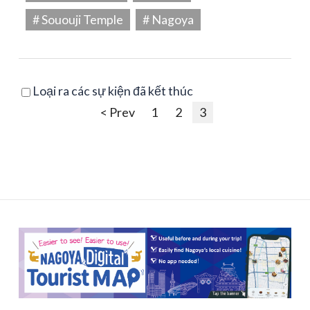
# Sououji Temple
# Nagoya
Loại ra các sự kiện đã kết thúc
< Prev
1
2
3