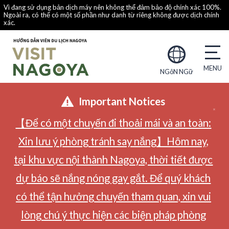
Vì đang sử dụng bản dịch máy nên không thể đảm bảo độ chính xác 100%.
Ngoài ra, có thể có một số phần như danh từ riêng không được dịch chính
xác.
NGôN NGữ
Important Notices
【Để có một chuyến đi thoải mái và an toàn:
Xin lưu ý phòng tránh say nắng】Hôm nay,
tại khu vực nội thành Nagoya, thời tiết được
dự báo sẽ nắng nóng gay gắt. Để quý khách
có thể tận hưởng chuyến tham quan, xin vui
lòng chú ý thực hiện các biện pháp phòng