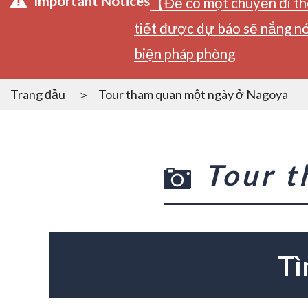
Important Notices
【Để có một chuyến đi tho
tiết được dự báo sẽ nắng nó
biện pháp phòng
Trang đầu
Tour tham quan một ngày ở Nagoya
Tour 
Tì