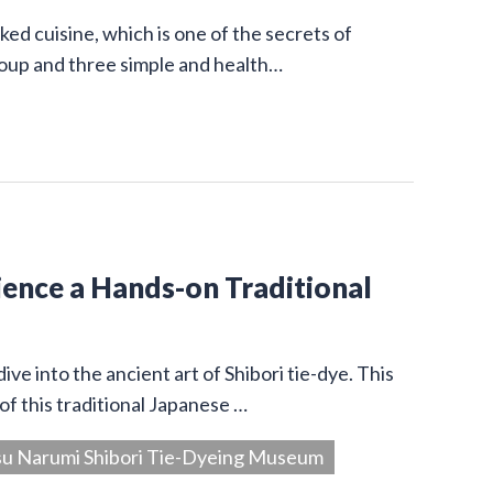
ed cuisine, which is one of the secrets of
 soup and three simple and health…
ience a Hands-on Traditional
 into the ancient art of Shibori tie-dye. This
of this traditional Japanese …
su Narumi Shibori Tie-Dyeing Museum