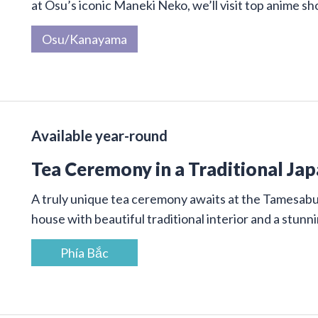
at Osu’s iconic Maneki Neko, we’ll visit top anime sh
Osu/Kanayama
Available year-round
Tea Ceremony in a Traditional Ja
A truly unique tea ceremony awaits at the Tamesab
house with beautiful traditional interior and a stunn
Phía Bắc