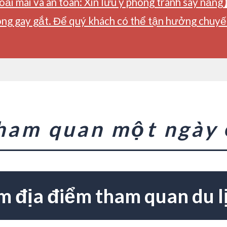
ải mái và an toàn: Xin lưu ý phòng tránh say nắng
ng gay gắt. Để quý khách có thể tận hưởng chuyến 
tham quan một ngày
m địa điểm tham quan du l