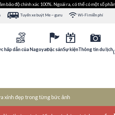
ảm bảo độ chính xác 100%. Ngoài ra, có thể có một số phần
h
Tuyến xe buýt Me ~ guru
Wi-Fi miễn phí
c hấp dẫn của Nagoya
Đặc sản
Sự kiện
Thông tin du lịch
a xinh đẹp trong từng bức ảnh