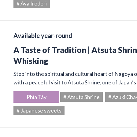
# Aya Irodori
Available year-round
A Taste of Tradition | Atsuta Shr
Whisking
Step into the spiritual and cultural heart of Nagoya 
with a peaceful visit to Atsuta Shrine, one of Japan’
Phía Tây
# Atsuta Shrine
# Azuki Cha
# Japanese sweets