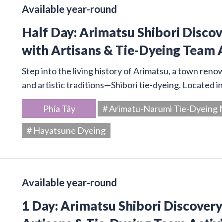
Available year-round
Half Day: Arimatsu Shibori Disco
with Artisans & Tie-Dyeing Team 
Step into the living history of Arimatsu, a town ren
and artistic traditions—Shibori tie-dyeing. Located 
Phía Tây
# Arimatu-Narumi Tie-Dyein
# Hayatsune Dyeing
Available year-round
1 Day: Arimatsu Shibori Discover