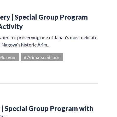
very | Special Group Program
Activity
owned for preserving one of Japan’s most delicate
in Nagoya’s historic Arim…
g Museum
# Arimatsu Shibori
y | Special Group Program with