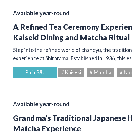
Available year-round
A Refined Tea Ceremony Experienc
Kaiseki Dining and Matcha Ritual
Step into the refined world of chanoyu, the traditi
experience at Shiratama. Established in 1936, this e
Phía Bắc
# Kaiseki
# Matcha
# Na
Available year-round
Grandma’s Traditional Japanese
Matcha Experience