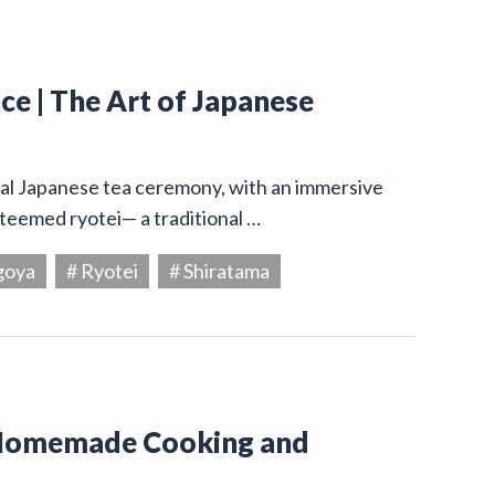
e | The Art of Japanese
onal Japanese tea ceremony, with an immersive
steemed ryotei— a traditional …
goya
# Ryotei
# Shiratama
 Homemade Cooking and