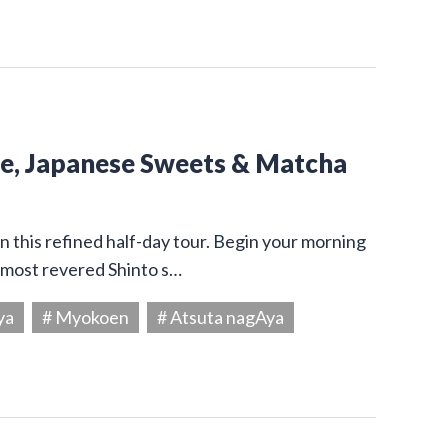
ine, Japanese Sweets & Matcha
on this refined half-day tour. Begin your morning
s most revered Shinto s…
ya
# Myokoen
# Atsuta nagAya