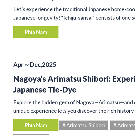
Let’s experience the traditional Japanese home-cook
Japanese longevity! “Ichiju-sansai” consists of one
Phía Nam
Apr～Dec,2025
Nagoya’s Arimatsu Shibori: Exper
Japanese Tie-Dye
Explore the hidden gem of Nagoya—Arimatsu—and dive
unique experience lets you discover the rich history 
Phía Nam
# Arimatsu Shibori
# Arimat