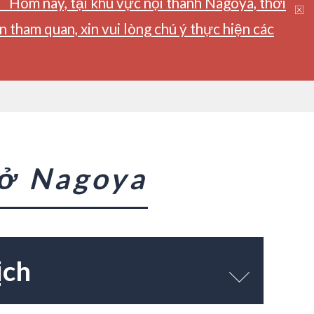
】Hôm nay, tại khu vực nội thành Nagoya, thời
tham quan, xin vui lòng chú ý thực hiện các
 ở Nagoya
ịch