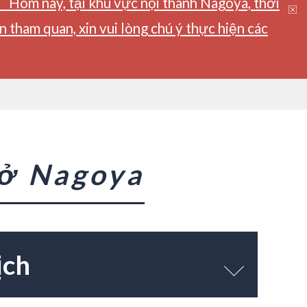
】Hôm nay, tại khu vực nội thành Nagoya, thời
tham quan, xin vui lòng chú ý thực hiện các
 ở Nagoya
ịch