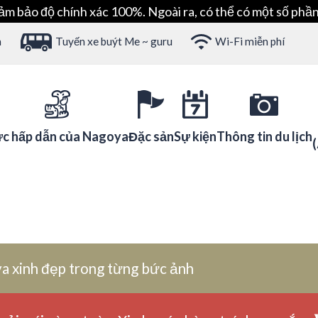
ảm bảo độ chính xác 100%. Ngoài ra, có thể có một số phần
h
Tuyến xe buýt Me ~ guru
Wi-Fi miễn phí
c hấp dẫn của Nagoya
Đặc sản
Sự kiện
Thông tin du lịch
a xinh đẹp trong từng bức ảnh