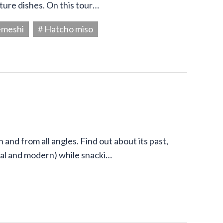
ture dishes. On this tour…
-meshi
# Hatcho miso
and from all angles. Find out about its past,
onal and modern) while snacki…