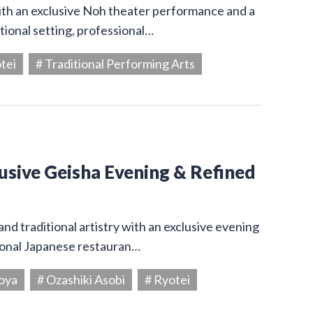
ith an exclusive Noh theater performance and a
itional setting, professional…
tei
# Traditional Performing Arts
usive Geisha Evening & Refined
and traditional artistry with an exclusive evening
tional Japanese restauran…
oya
# Ozashiki Asobi
# Ryotei