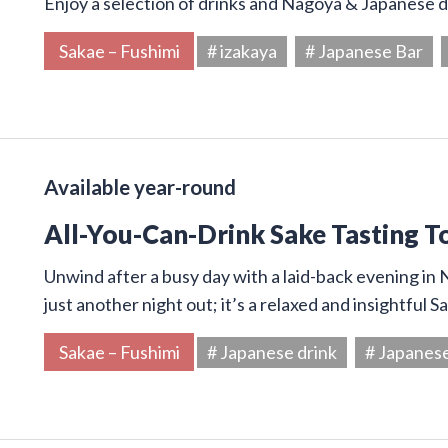
Enjoy a selection of drinks and Nagoya & Japanese di
Sakae – Fushimi
# izakaya
# Japanese Bar
Available year-round
All-You-Can-Drink Sake Tasting T
Unwind after a busy day with a laid-back evening in N
just another night out; it’s a relaxed and insightful 
Sakae – Fushimi
# Japanese drink
# Japanes