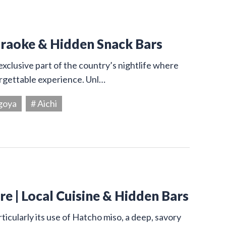
araoke & Hidden Snack Bars
exclusive part of the country’s nightlife where
orgettable experience. Unl…
goya
# Aichi
e | Local Cuisine & Hidden Bars
ticularly its use of Hatcho miso, a deep, savory