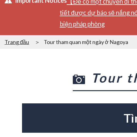
Important Notices
【Để có một chuyến đi tho
tiết được dự báo sẽ nắng nó
biện pháp phòng
Trang đầu
Tour tham quan một ngày ở Nagoya
Tour 
Tì