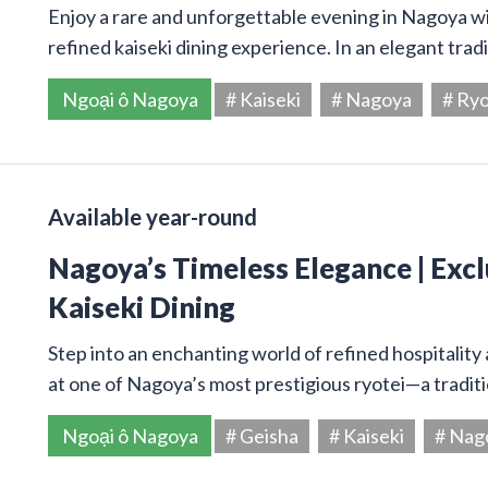
Enjoy a rare and unforgettable evening in Nagoya w
refined kaiseki dining experience. In an elegant trad
Ngoại ô Nagoya
# Kaiseki
# Nagoya
# Ryo
Available year-round
Nagoya’s Timeless Elegance | Excl
Kaiseki Dining
Step into an enchanting world of refined hospitality 
at one of Nagoya’s most prestigious ryotei—a tradi
Ngoại ô Nagoya
# Geisha
# Kaiseki
# Nag