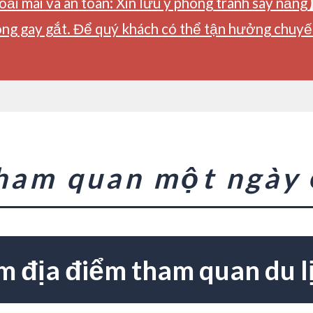
ải mái và an toàn: Xin lưu ý phòng tránh say nắng
ng gay gắt. Để quý khách có thể tận hưởng chuyến 
tham quan một ngày
m địa điểm tham quan du l