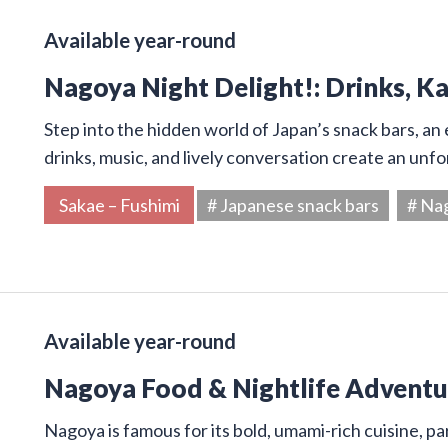
Available year-round
Nagoya Night Delight!: Drinks, K
Step into the hidden world of Japan’s snack bars, an 
drinks, music, and lively conversation create an unf
Sakae – Fushimi
# Japanese snack bars
# Na
Available year-round
Nagoya Food & Nightlife Adventur
Nagoya is famous for its bold, umami-rich cuisine, par