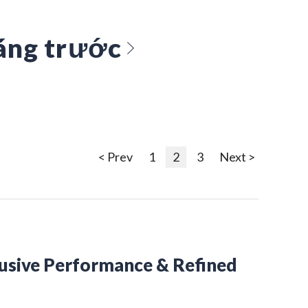
áng trước
< Prev
1
2
3
Next >
lusive Performance & Refined