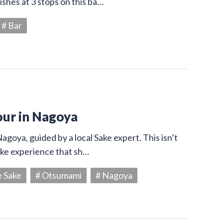
shes at 3 stops on this ba…
# Bar
our in Nagoya
agoya, guided by a local Sake expert. This isn’t
Sake experience that sh…
e Sake
# Otsumami
# Nagoya