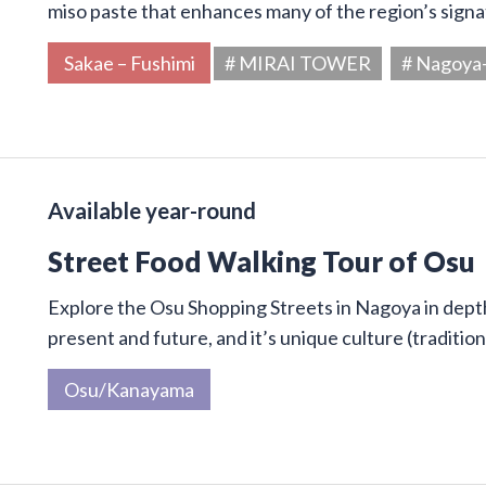
miso paste that enhances many of the region’s signa
Sakae – Fushimi
# MIRAI TOWER
# Nagoya
Available year-round
Street Food Walking Tour of Osu
Explore the Osu Shopping Streets in Nagoya in depth 
present and future, and it’s unique culture (traditi
Osu/Kanayama