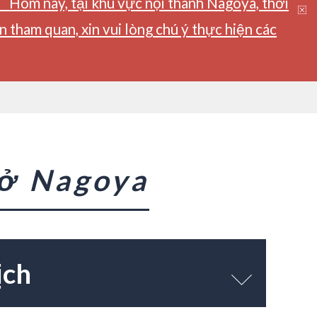
】Hôm nay, tại khu vực nội thành Nagoya, thời
tham quan, xin vui lòng chú ý thực hiện các
 ở Nagoya
ịch