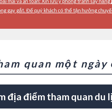
ải mái và an toàn: Xin lưu ý phòng tránh say nắng
ng gay gắt. Để quý khách có thể tận hưởng chuyến 
tham quan một ngày
m địa điểm tham quan du l