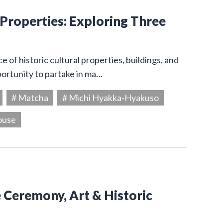
 Properties: Exploring Three
 of historic cultural properties, buildings, and
portunity to partake in ma…
# Matcha
# Michi Hyakka-Hyakuso
ouse
e Ceremony, Art & Historic