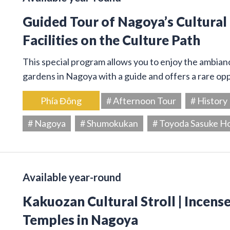
Guided Tour of Nagoya’s Cultural
Facilities on the Culture Path
This special program allows you to enjoy the ambiance
gardens in Nagoya with a guide and offers a rare op
Phía Đông
# Afternoon Tour
# History
# Nagoya
# Shumokukan
# Toyoda Sasuke H
Available year-round
Kakuozan Cultural Stroll | Incens
Temples in Nagoya