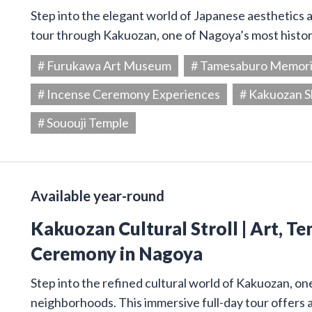
Step into the elegant world of Japanese aesthetics an
tour through Kakuozan, one of Nagoya’s most histori
# Furukawa Art Museum
# Tamesaburo Memor
# Incense Ceremony Experiences
# Kakuozan S
# Sououji Temple
Available year-round
Kakuozan Cultural Stroll | Art, T
Ceremony in Nagoya
Step into the refined cultural world of Kakuozan, on
neighborhoods. This immersive full-day tour offers 