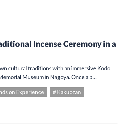
aditional Incense Ceremony in a
wn cultural traditions with an immersive Kodo
 Memorial Museum in Nagoya. Once a p…
nds on Experience
# Kakuozan