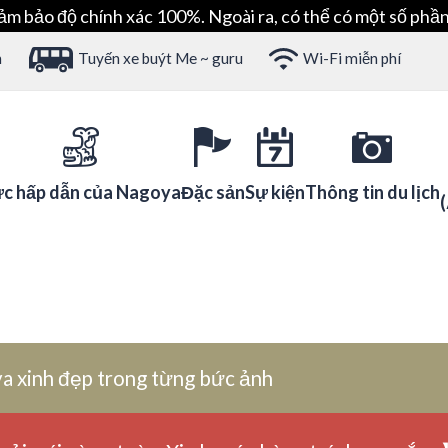
ảm bảo độ chính xác 100%. Ngoài ra, có thể có một số phần
h
Tuyến xe buýt Me ~ guru
Wi-Fi miễn phí
c hấp dẫn của Nagoya
Đặc sản
Sự kiện
Thông tin du lịch
a xinh đẹp trong từng bức ảnh