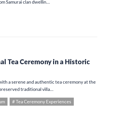
from Samurai clan dwellin…
l Tea Ceremony in a Historic
 with a serene and authentic tea ceremony at the
reserved traditional villa…
eum
# Tea Ceremony Experiences