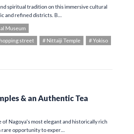
d spiritual tradition on this immersive cultural
c and refined districts. B…
ial Museum
hopping street
# Nittaiji Temple
# Yokiso
emples & an Authentic Tea
e of Nagoya’s most elegant and historically rich
a rare opportunity to exper…