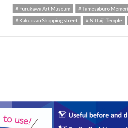
# Furukawa Art Museum
# Tamesaburo Memor
# Kakuozan Shopping street
# Nittaiji Temple