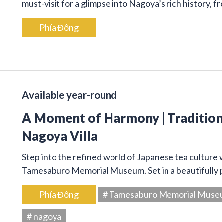
must-visit for a glimpse into Nagoya’s rich history, 
Phía Đông
Available year-round
A Moment of Harmony | Traditiona
Nagoya Villa
Step into the refined world of Japanese tea culture
Tamesaburo Memorial Museum. Set in a beautifully p
Phía Đông
# Tamesaburo Memorial Mus
# nagoya