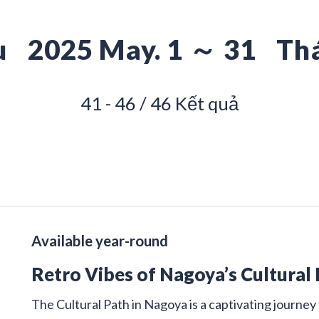
u
2025 May. 1 ～ 31
Th
41 - 46 / 46 Kết quả
Available year-round
Retro Vibes of Nagoya’s Cultural
The Cultural Path in Nagoya is a captivating journey 