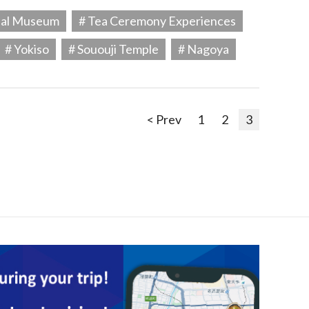
ial Museum
# Tea Ceremony Experiences
# Yokiso
# Sououji Temple
# Nagoya
< Prev
1
2
3