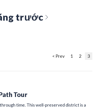
áng trước
< Prev
1
2
3
 Path Tour
through time. This well-preserved district is a