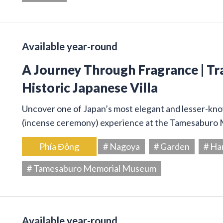
Available year-round
A Journey Through Fragrance | Tr
Historic Japanese Villa
Uncover one of Japan’s most elegant and lesser-kno
(incense ceremony) experience at the Tamesaburo
Phía Đông
# Nagoya
# Garden
# Ha
# Tamesaburo Memorial Museum
Available year-round