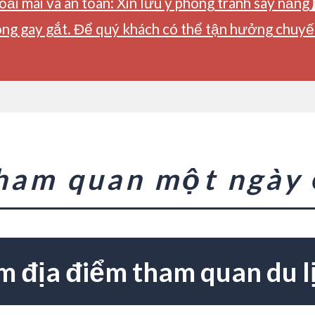
ải mái và an toàn: Xin lưu ý phòng tránh say nắng
ng gay gắt. Để quý khách có thể tận hưởng chuyến 
tham quan một ngày
m địa điểm tham quan du l