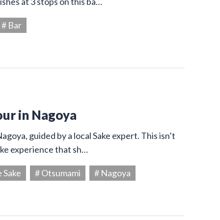
shes at 3 stops on this ba…
# Bar
our in Nagoya
agoya, guided by a local Sake expert. This isn’t
Sake experience that sh…
e Sake
# Otsumami
# Nagoya