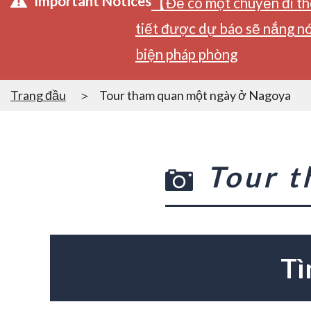
Important Notices
【Để có một chuyến đi tho
tiết được dự báo sẽ nắng nó
biện pháp phòng
Trang đầu
Tour tham quan một ngày ở Nagoya
Tour 
Tì