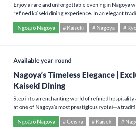
Enjoy a rare and unforgettable evening in Nagoya w
refined kaiseki dining experience. In an elegant trad
Ngoại ô Nagoya
# Kaiseki
# Nagoya
# Ryo
Available year-round
Nagoya’s Timeless Elegance | Excl
Kaiseki Dining
Step into an enchanting world of refined hospitality 
at one of Nagoya’s most prestigious ryotei—a tradi
Ngoại ô Nagoya
# Geisha
# Kaiseki
# Nag