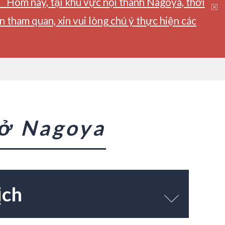
】Hôm nay, tại khu vực nội thành Nagoya, thời
tham quan, xin vui lòng chú ý thực hiện các
 ở Nagoya
ịch