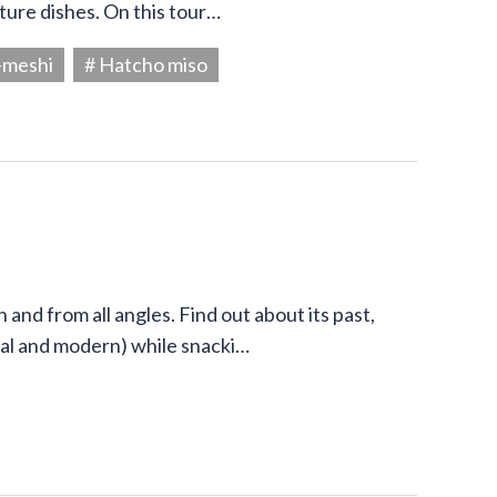
ture dishes. On this tour…
-meshi
# Hatcho miso
and from all angles. Find out about its past,
onal and modern) while snacki…