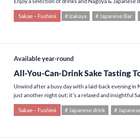
Enjoy a selection of drinks and Nagoya & Japanese di
Sakae – Fushimi
# izakaya
# Japanese Bar
Available year-round
All-You-Can-Drink Sake Tasting T
Unwind after a busy day with a laid-back evening in N
just another night out; it’s a relaxed and insightful 
Sakae – Fushimi
# Japanese drink
# Japanes