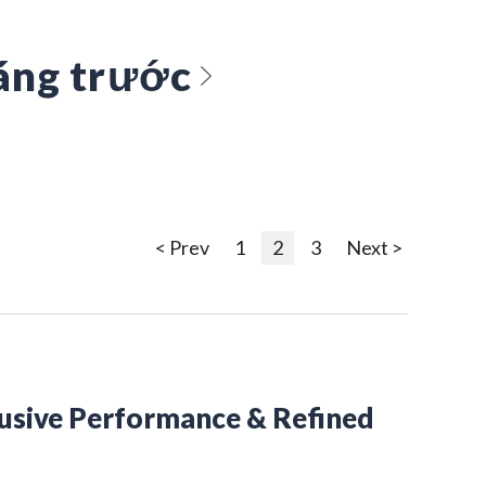
áng trước
< Prev
1
2
3
Next >
lusive Performance & Refined