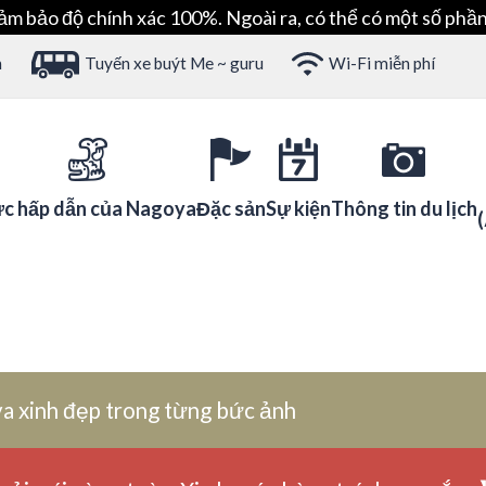
ảm bảo độ chính xác 100%. Ngoài ra, có thể có một số phần
h
Tuyến xe buýt Me ~ guru
Wi-Fi miễn phí
c hấp dẫn của Nagoya
Đặc sản
Sự kiện
Thông tin du lịch
a xinh đẹp trong từng bức ảnh