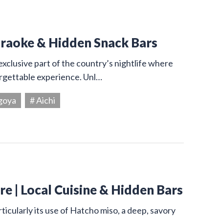
araoke & Hidden Snack Bars
exclusive part of the country’s nightlife where
orgettable experience. Unl…
goya
# Aichi
e | Local Cuisine & Hidden Bars
ticularly its use of Hatcho miso, a deep, savory