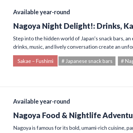
Available year-round
Nagoya Night Delight!: Drinks, K
Step into the hidden world of Japan’s snack bars, an 
drinks, music, and lively conversation create an unf
Sakae – Fushimi
# Japanese snack bars
# Na
Available year-round
Nagoya Food & Nightlife Adventur
Nagoya is famous for its bold, umami-rich cuisine, par