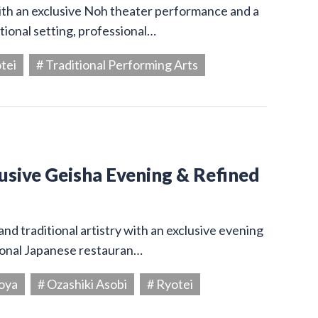
ith an exclusive Noh theater performance and a
itional setting, professional…
tei
# Traditional Performing Arts
usive Geisha Evening & Refined
and traditional artistry with an exclusive evening
tional Japanese restauran…
oya
# Ozashiki Asobi
# Ryotei