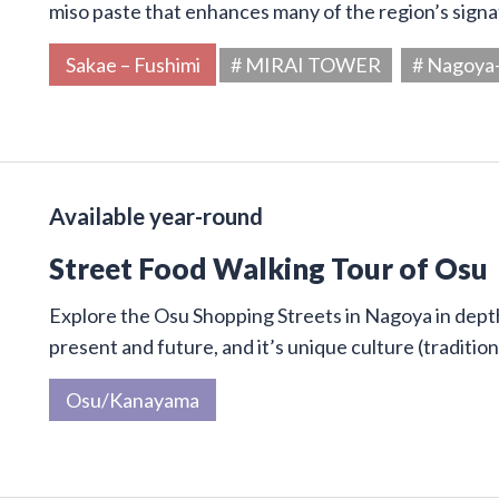
miso paste that enhances many of the region’s signa
Sakae – Fushimi
# MIRAI TOWER
# Nagoya
Available year-round
Street Food Walking Tour of Osu
Explore the Osu Shopping Streets in Nagoya in depth 
present and future, and it’s unique culture (traditi
Osu/Kanayama