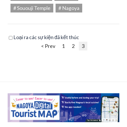
# Sououji Temple
# Nagoya
Loại ra các sự kiện đã kết thúc
< Prev
1
2
3