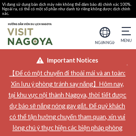
Vì đang sử dụng bản dịch máy nên không thể đảm bảo độ chính xác 100%.
Ngoài ra, có thể có một số phần như danh từ riêng không được dịch chính
xác.
NGôN NGữ
Important Notices
【Để có một chuyến đi thoải mái và an toàn:
Xin lưu ý phòng tránh say nắng】Hôm nay,
tại khu vực nội thành Nagoya, thời tiết được
dự báo sẽ nắng nóng gay gắt. Để quý khách
có thể tận hưởng chuyến tham quan, xin vui
lòng chú ý thực hiện các biện pháp phòng