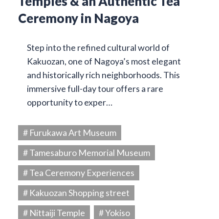
Temples & an Authentic Tea
Ceremony in Nagoya
Step into the refined cultural world of
Kakuozan, one of Nagoya’s most elegant
and historically rich neighborhoods. This
immersive full-day tour offers a rare
opportunity to exper…
# Furukawa Art Museum
# Tamesaburo Memorial Museum
# Tea Ceremony Experiences
# Kakuozan Shopping street
# Nittaiji Temple
# Yokiso