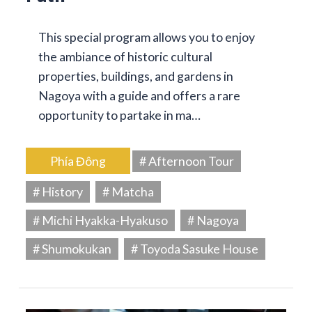
This special program allows you to enjoy
the ambiance of historic cultural
properties, buildings, and gardens in
Nagoya with a guide and offers a rare
opportunity to partake in ma…
Phía Đông
# Afternoon Tour
# History
# Matcha
# Michi Hyakka-Hyakuso
# Nagoya
# Shumokukan
# Toyoda Sasuke House